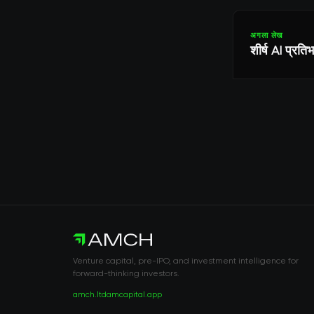
अगला लेख
शीर्ष AI प्रति
Venture capital, pre-IPO, and investment intelligence for
forward-thinking investors.
amch.ltd
amcapital.app