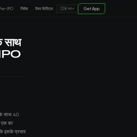
Pre-IPO
निवेश
वेंचर कैपिटल
Get App
🇮🇳 HI
के साथ
ी-IPO
र के साथ 40
से एक का
ंकि इसके प्रभाव