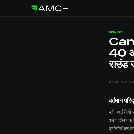
PRE-IPO
Canva 
40 अर
राउंड 
Anna Kowalski
वर्तमान परिदृ
प्री-आईपीओ परि
अरब डॉलर के मू
प्रतिनिधित्व क