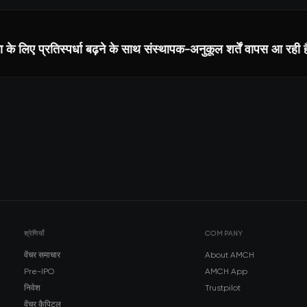
भा के लिए प्रतिस्पर्धा बढ़ने के साथ संस्थापक-अनुकूल शर्तें वापस आ रही है
श्रेणियाँ
COMPANY
वेंचर समाचार
About AMCH
Pre-IPO
AMCH App
निवेश
Trustpilot
वेंचर कैपिटल