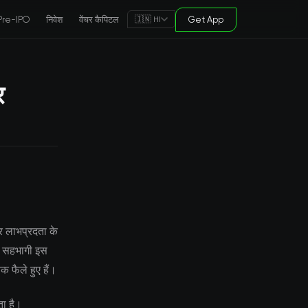
Pre-IPO
निवेश
वेंचर कैपिटल
Get App
🇮🇳 HI
र
र लाभप्रदता के
ार सहभागी इस
तक फैले हुए हैं।
ता है।