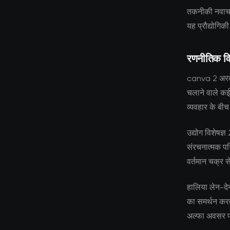
तकनीकी नवाचार
यह प्रौद्योगिक
रणनीतिक वि
canva 2 अरब ड
चलाने वाले कई
व्यवहार के बी
उद्योग विशेषज्
संरचनात्मक परि
वर्तमान चक्र स
हालिया लेन-देन
का समर्थन करता
अल्फा अवसर प