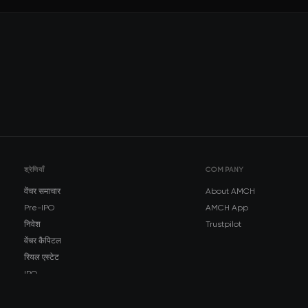
श्रेणियाँ
COMPANY
वेंचर समाचार
About AMCH
Pre-IPO
AMCH App
निवेश
Trustpilot
वेंचर कैपिटल
रियल एस्टेट
IPO