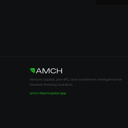
Venture capital, pre-IPO, and investment intelligence for
forward-thinking investors.
amch.ltd
amcapital.app