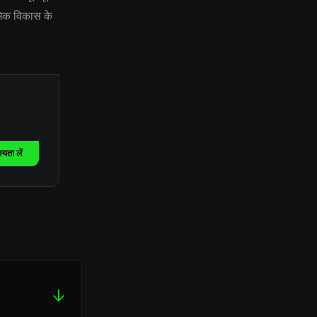
ॉमिक विकास के
यता लें
↓