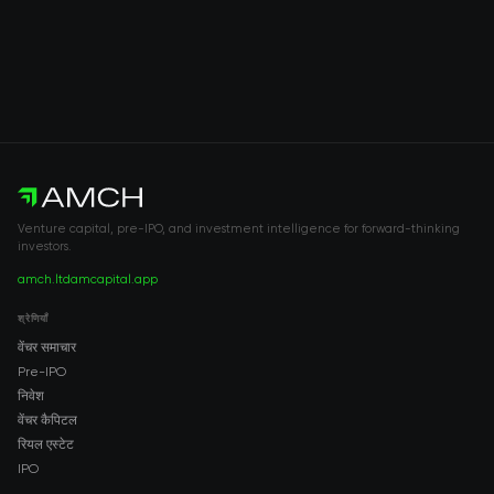
Venture capital, pre-IPO, and investment intelligence for forward-thinking
investors.
amch.ltd
amcapital.app
श्रेणियाँ
वेंचर समाचार
Pre-IPO
निवेश
वेंचर कैपिटल
रियल एस्टेट
IPO