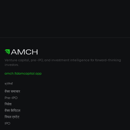
Venture capital, pre-IPO, and investment intelligence for forward-thinking
investors.
amch.ltd
amcapital.app
श्रेणियाँ
वेंचर समाचार
Pre-IPO
निवेश
वेंचर कैपिटल
रियल एस्टेट
IPO