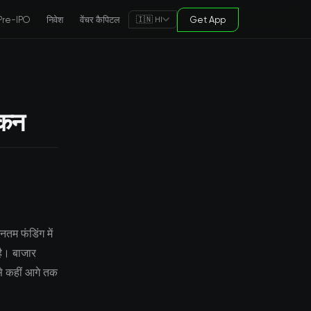
Pre-IPO
निवेश
वेंचर कैपिटल
Get App
🇮🇳 HI
ंकन
नतम फंडिंग में
है। बाजार
 से कहीं आगे तक