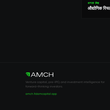
अगला लेख
औद्योगिक रियल
Venture capital, pre-IPO, and investment intelligence for
forward-thinking investors.
amch.ltd
amcapital.app