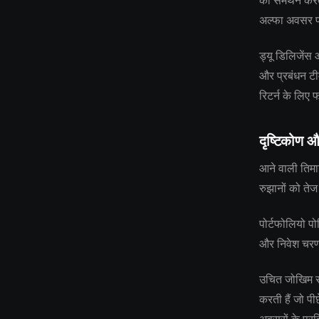
का समर्थन करता
अल्फा अवसर प
ड्यू डिलिजेंस
और प्रबंधन टीम
रिटर्न के लिए 
दृष्टिकोण औ
आने वाली तिमाह
रुझानों को तेज
पोर्टफोलियो पो
और निवेश चरणों
उचित जोखिम सह
करती हैं जो पी