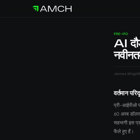
PRE-IPO
AI दौ
नवीनतम
James Wright
वर्तमान परिदृ
प्री-आईपीओ परि
60 अरब डॉलर क
सहभागी इस प्रवृ
फैले हुए हैं।