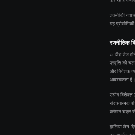
कर रहे हैं जबक
तकनीकी नवाचार
यह प्रौद्योगिक
रणनीतिक वि
ai दौड़ तेज ह
प्रवृत्ति को च
और निवेशक व्य
आवश्यकता है
उद्योग विशेषज्
संरचनात्मक परि
वर्तमान चक्र स
हालिया लेन-देन