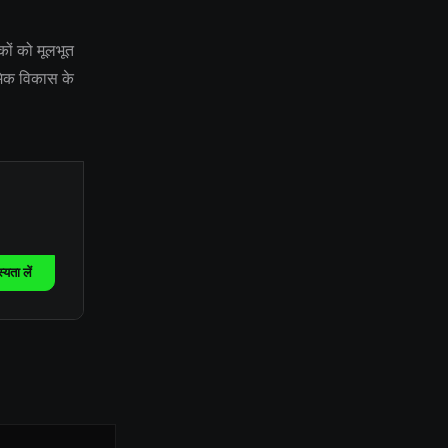
कों को मूलभूत
ॉमिक विकास के
यता लें