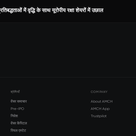
िबद्धताओं में वृद्धि के साथ यूरोपीय रक्षा शेयरों में उछाल
श्रेणियाँ
COMPANY
वेंचर समाचार
About AMCH
Pre-IPO
AMCH App
निवेश
Trustpilot
वेंचर कैपिटल
रियल एस्टेट