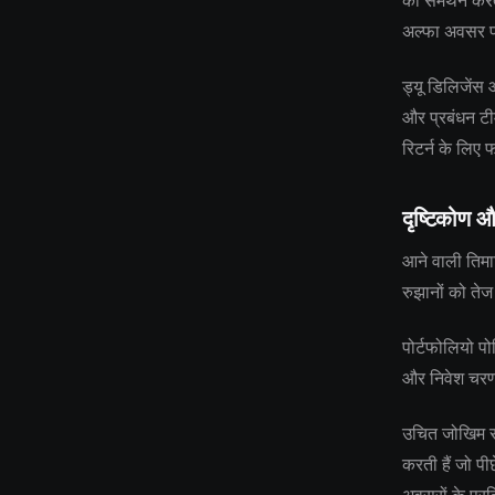
का समर्थन करता
अल्फा अवसर प
ड्यू डिलिजेंस
और प्रबंधन टीम
रिटर्न के लिए 
दृष्टिकोण औ
आने वाली तिमाह
रुझानों को तेज
पोर्टफोलियो पो
और निवेश चरणों
उचित जोखिम सह
करती हैं जो पी