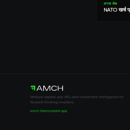
अगला लेख
NATO खर्च प्रत
Venture capital, pre-IPO, and investment intelligence for
forward-thinking investors.
amch.ltd
amcapital.app