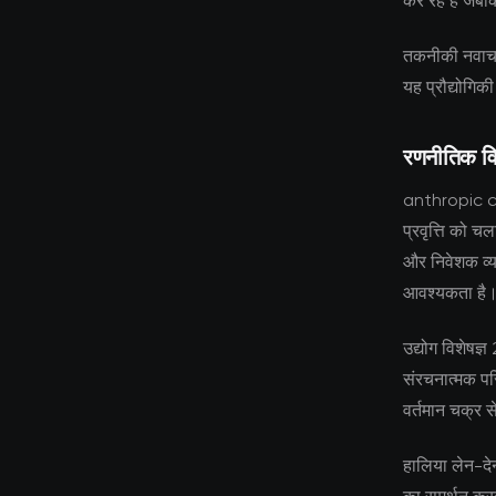
कर रहे हैं जबक
तकनीकी नवाचार
यह प्रौद्योगिक
रणनीतिक वि
anthropic cla
प्रवृत्ति को च
और निवेशक व्य
आवश्यकता है
उद्योग विशेषज्
संरचनात्मक परि
वर्तमान चक्र स
हालिया लेन-देन