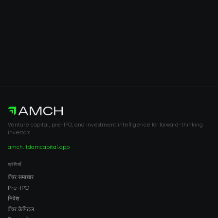
Venture capital, pre-IPO, and investment intelligence for forward-thinking
investors.
amch.ltd
amcapital.app
श्रेणियाँ
वेंचर समाचार
Pre-IPO
निवेश
वेंचर कैपिटल