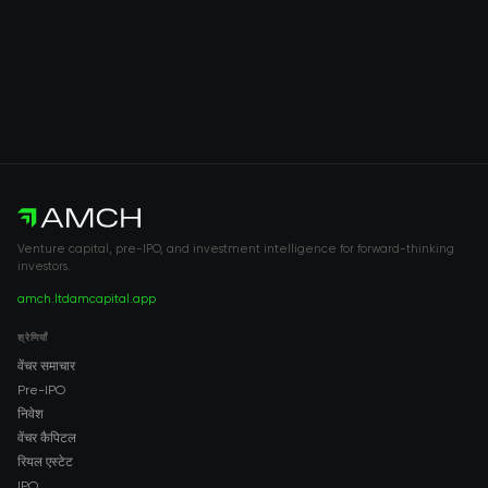
Venture capital, pre-IPO, and investment intelligence for forward-thinking
investors.
amch.ltd
amcapital.app
श्रेणियाँ
वेंचर समाचार
Pre-IPO
निवेश
वेंचर कैपिटल
रियल एस्टेट
IPO