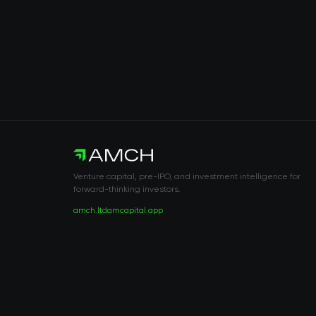
Venture capital, pre-IPO, and investment intelligence for
forward-thinking investors.
amch.ltd
amcapital.app
RISK DISCLOSURE & LEGAL NOTICE