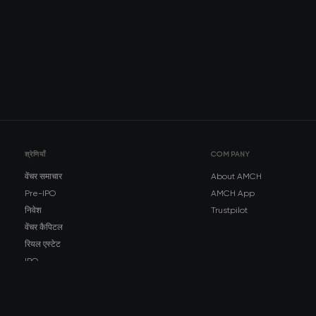
श्रेणियाँ
COMPANY
वेंचर समाचार
About AMCH
Pre-IPO
AMCH App
निवेश
Trustpilot
वेंचर कैपिटल
रियल एस्टेट
IPO