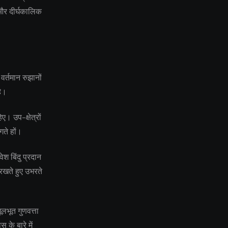
य और दीर्घकालिक
वर्तमान रुझानों
है।
ए। उप-क्षेत्रों
गते हों।
श बिंदु प्रदान
रखते हुए उभरते
लभूत गुणवत्ता
के बारे में