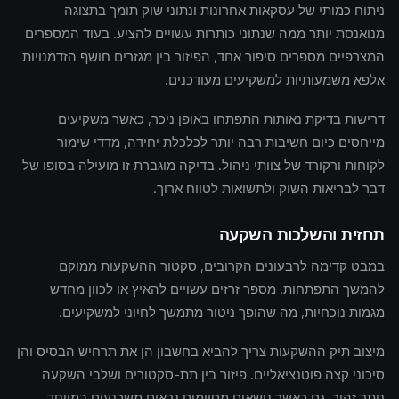
ניתוח כמותי של עסקאות אחרונות ונתוני שוק תומך בתצוגה
מנואנסת יותר ממה שנתוני כותרות עשויים להציע. בעוד המספרים
המצרפיים מספרים סיפור אחד, הפיזור בין מגזרים חושף הזדמנויות
אלפא משמעותיות למשקיעים מעודכנים.
דרישות בדיקת נאותות התפתחו באופן ניכר, כאשר משקיעים
מייחסים כיום חשיבות רבה יותר לכלכלת יחידה, מדדי שימור
לקוחות ורקורד של צוותי ניהול. בדיקה מוגברת זו מועילה בסופו של
דבר לבריאות השוק ולתשואות לטווח ארוך.
תחזית והשלכות השקעה
במבט קדימה לרבעונים הקרובים, סקטור ההשקעות ממוקם
להמשך התפתחות. מספר זרזים עשויים להאיץ או לכוון מחדש
מגמות נוכחיות, מה שהופך ניטור מתמשך לחיוני למשקיעים.
מיצוב תיק ההשקעות צריך להביא בחשבון הן את תרחיש הבסיס והן
סיכוני קצה פוטנציאליים. פיזור בין תת-סקטורים ושלבי השקעה
נותר זהיר, גם כאשר נושאים מסוימים נראים משכנעים במיוחד.