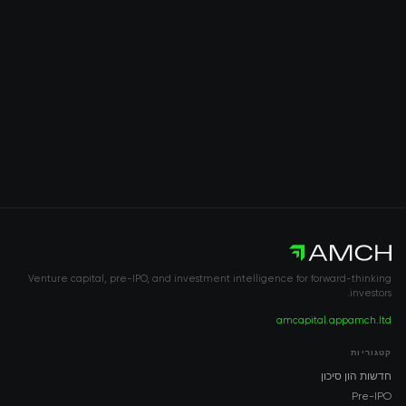
Venture capital, pre-IPO, and investment intelligence for forward-thinking
investors.
amcapital.app
amch.ltd
קטגוריות
חדשות הון סיכון
Pre-IPO