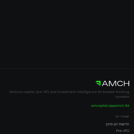
Venture capital, pre-IPO, and investment intelligence for forward-thinking
investors.
amcapital.app
amch.ltd
קטגוריות
חדשות הון סיכון
Pre-IPO