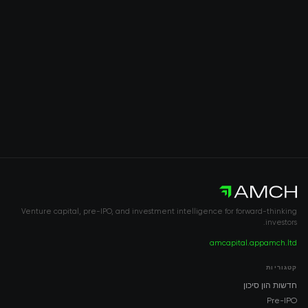
Venture capital, pre-IPO, and investment intelligence for forward-thinking
investors.
amcapital.app
amch.ltd
קטגוריות
חדשות הון סיכון
Pre-IPO