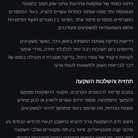
ניתוח כמותי של עסקאות אחרונות ונתוני שוק תומך בתצוגה
מנואנסת יותר ממה שנתוני כותרות עשויים להציע. בעוד המספרים
המצרפיים מספרים סיפור אחד, הפיזור בין מגזרים חושף הזדמנויות
אלפא משמעותיות למשקיעים מעודכנים.
דרישות בדיקת נאותות התפתחו באופן ניכר, כאשר משקיעים
מייחסים כיום חשיבות רבה יותר לכלכלת יחידה, מדדי שימור
לקוחות ורקורד של צוותי ניהול. בדיקה מוגברת זו מועילה בסופו של
דבר לבריאות השוק ולתשואות לטווח ארוך.
תחזית והשלכות השקעה
במבט קדימה לרבעונים הקרובים, סקטור ההשקעות ממוקם
להמשך התפתחות. מספר זרזים עשויים להאיץ או לכוון מחדש
מגמות נוכחיות, מה שהופך ניטור מתמשך לחיוני למשקיעים.
מיצוב תיק ההשקעות צריך להביא בחשבון הן את תרחיש הבסיס והן
סיכוני קצה פוטנציאליים. פיזור בין תת-סקטורים ושלבי השקעה
נותר זהיר, גם כאשר נושאים מסוימים נראים משכנעים במיוחד.