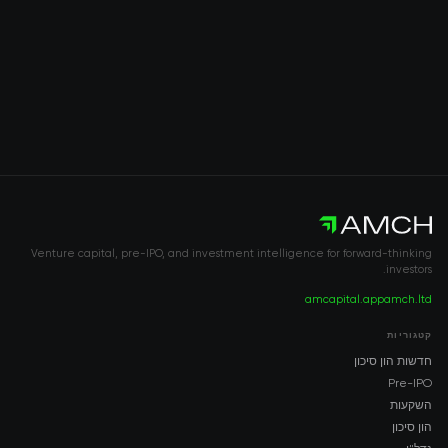
Venture capital, pre-IPO, and investment intelligence for forward-thinking
investors.
amcapital.app
amch.ltd
קטגוריות
חדשות הון סיכון
Pre-IPO
השקעות
הון סיכון