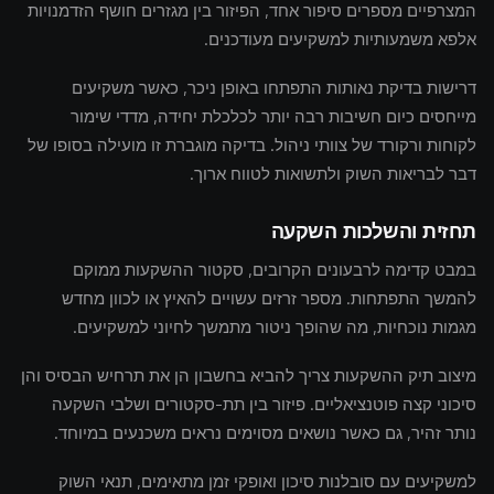
המצרפיים מספרים סיפור אחד, הפיזור בין מגזרים חושף הזדמנויות
אלפא משמעותיות למשקיעים מעודכנים.
דרישות בדיקת נאותות התפתחו באופן ניכר, כאשר משקיעים
מייחסים כיום חשיבות רבה יותר לכלכלת יחידה, מדדי שימור
לקוחות ורקורד של צוותי ניהול. בדיקה מוגברת זו מועילה בסופו של
דבר לבריאות השוק ולתשואות לטווח ארוך.
תחזית והשלכות השקעה
במבט קדימה לרבעונים הקרובים, סקטור ההשקעות ממוקם
להמשך התפתחות. מספר זרזים עשויים להאיץ או לכוון מחדש
מגמות נוכחיות, מה שהופך ניטור מתמשך לחיוני למשקיעים.
מיצוב תיק ההשקעות צריך להביא בחשבון הן את תרחיש הבסיס והן
סיכוני קצה פוטנציאליים. פיזור בין תת-סקטורים ושלבי השקעה
נותר זהיר, גם כאשר נושאים מסוימים נראים משכנעים במיוחד.
למשקיעים עם סובלנות סיכון ואופקי זמן מתאימים, תנאי השוק