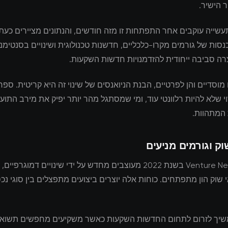
 הישיר.
שייה עוקבים אחר התפתחות זו מזה חודשים, והנתונים מציירים כעת
סות של גורמים מקרו-כלכליים, חדשנות טכנולוגית ושינויים בסנטימנ
ה סביבה ייחודית להזדמנויות חדשות השקעות.
מוסדיים והן לפרטיים, הבנת הניואנסים של שינוי זה היא קריטית. ס
 שלא להיות רלוונטי עוד, ומי שמסתגל מהר יותר יפיק את מירב התוע
 המתהוות.
וק וגורמים מניעים
Venture News markets בשנת 2022 מעוצבים מחדש על ידי שינויים דמוגרפיי
י שוק הון מתפתחים. כוחות אלה יוצרים ביצועים מתפצלים בין סוגי נכס
משיך לזרום לתחום החדשות השקעות כאשר משקיעים מחפשים תשואה