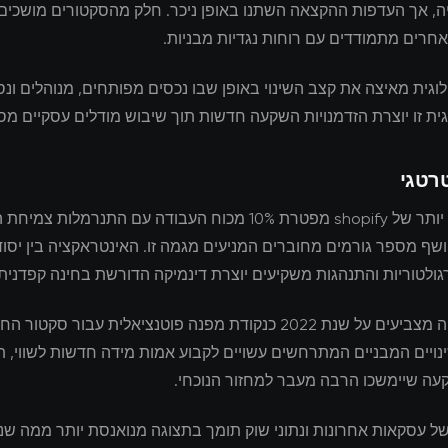
ה, אך העדפות ההקצאה השתנו באופן ניכר. חלק מהסקטורים מושכים 
חרים מתמודדים עם רוחות נגדיות מבניות.
וגית מאיצה את קצב השינוי באופן שבו נכסים מפותחים, מנוהלים ונס
ית זו יוצרת הזדמנויות השקעה חדשות תוך שיבוש מודלים עסקיים מסו
רטגי
ניתוח מעמיק יותר של shopify מפטרת 10% מכוח העבודה עם התנרמלות
שף מספר גורמים מחוברים המניעים מגמה זו. האינטראקציה בין יסוד
ולטוריות והתנהגות משקיעים יוצרת דינמיקה הדורשת בחינה קפדנית.
מומחי תעשייה מצביעים על שנת 2022 כנקודת מפנה פוטנציאלית עבור סקטו
ויים המבניים המתרחשים עשויים לקבוע אמות מידה חדשות לשווי, ת
עה שיימשכו הרבה מעבר למחזור הנוכחי.
של עסקאות אחרונות ונתוני שוק תומך בתצוגה מנואנסת יותר ממה שנת