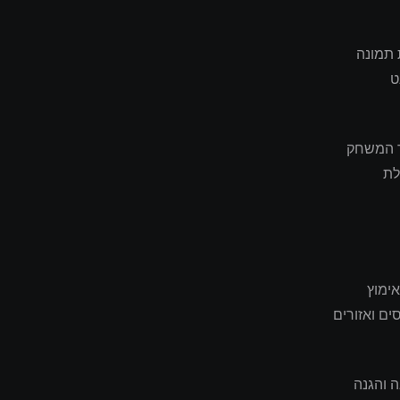
 תמונה
ט
פר המשחק
לת
ם, אימוץ
ים ואזורים
 והגנה