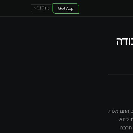
Get App
🇮🇱 HE
ח העבודה
 מפטרת 10% מכוח העבודה עם התנרמלות
צמיחת המסחר האלקטרוני מייצג אחד מההתפתחויות המשמעותיות ביותר של שנת 2022.
 הרבה