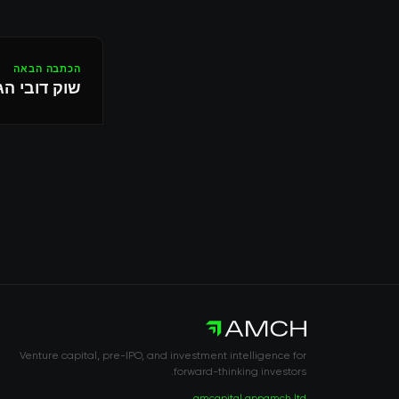
הכתבה הבאה
שוק דובי הגיע רשמית: מד
Venture capital, pre-IPO, and investment intelligence for
forward-thinking investors.
amcapital.app
amch.ltd