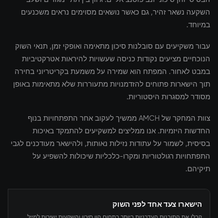
השקעה נשאר זהיר, גם כאשר נושאים מסוימים נראים משכנעים
במיוחד.
עבור משקיעים עם סובלנות סיכון מתאימה ואופקי זמן, תנאי השוק
הנוכחיים מציעים נקודות כניסה שעשויות להיראות אטרקטיביות
במבט לאחור. המפתח הוא שמירה על משמעת בקריטריוני בחירה
תוך הישארות פתוחים להזדמנויות מתעוררות שלא מתאימות באופן
מסודר למסגרות היסטוריות.
צוות המחקר של AMCH ממשיך לעקוב אחר התפתחויות בנוף
החדשות היזמיות. אנו ממליצים למשקיעים להתמקד באיכות
בסיסית, לשמור על עתודות נזילות נאותות, ולהישאר מעודכנים לגבי
התפתחויות רגולטוריות ומקרו-כלכליות שיכולות להשפיע על
תיקיהם.
הישארו צעד אחד לפני השוק
קבלו את התובנות העדכניות ביותר בתחום הון סיכון והשקעות ישירות למייל.