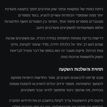
ניתוח כמותי של עסקאות ונתוני שוק אחרונים תומך בתצוגה מעודנת
יותר ממה שמספרי הכותרות עשויים להציע. בעוד מספרים
מצטברים מספרים סיפור אחד, הפיזור בין המגזרים חושף הזדמנויות
אלפא משמעותיות למשקיעים מעודכנים היטב.
דרישות בדיקת נאותות התפתחו במידה ניכרת, עם משקיעים שכעת
שמים דגש רב יותר על כלכלת יחידה, מדדי שימור לקוחות, ותיקי
צוות הניהול. פיקוח מוגבר זה הוא בסופו של דבר מועיל לבריאות
השוק ולתשואות ארוכות טווח.
תחזית והשלכות השקעה
מבט קדימה לרבעונים הקרובים, מגזר החדשות היזמיות ממוקם
להמשך התפתחות. מספר זרזים יכולים להאיץ או להפנות מגמות
נוכחיות, מה שהופך ניטור מתמשך לחיוני עבור משקיעים.
מיקום תיק ההשקעות צריך לקחת בחשבון הן את תרחיש המקרה
הבסיסי והן סיכוני זנב פוטנציאליים. גיוון בין תתי-מגזרים ושלבי