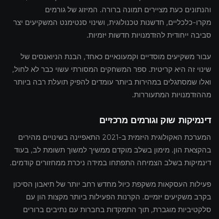
והנתונים כעת מציירים תמונה ברורה. המיזוג של גורמים
מקרו-כלכליים, חדשנות טכנולוגית, ושינוי סנטימנט המשקיעים יצר
סביבה ייחודית להזדמנויות חדשות יזמיות.
עבור משקיעים מוסדיים וקמעונאיים כאחד, הבנת הניואנסים של
שינוי זה היא קריטית. ספר המשחקים המסורתי עשוי כבר לא לחול,
ואלו שמסתגלים במהירות ביותר עומדים להפיק תועלת רבה ביותר
מההזדמנויות המתעוררות.
דינמיקות שוק וגורמים מרכזיים
המערכת האקולוגית היזמית ב-2021 התאפיינה בשינויים מהירים
בהקצאת הון. מימון בשלב מוקדם ממשיך למשוך תשומת לב, בעוד
דינמיקות בשלב הצמיחה התפתחו במידה ניכרת ממחזורים קודמים.
פעילות העסקאות משקפת כיול מחדש רחב יותר של תיאבון הסיכון
בקרב משקיעים יזמיים. הקרנות הפעילות ביותר מקצות הון עם
סלקטיביות מוגברת, תוך התמקדות בחברות עם נתיבים ברורים