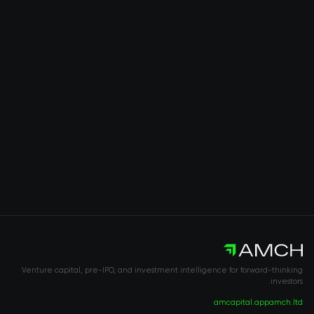
Venture capital, pre-IPO, and investment intelligence for forward-thinking
investors.
amcapital.app
amch.ltd