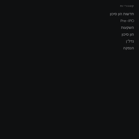
קטגוריות
חדשות הון סיכון
Pre-IPO
השקעות
הון סיכון
נדל"ן
הנפקה
COMPANY
About AMCH
AMCH App
Trustpilot
DOWNLOAD
App Store
Google Play
RISK DISCLOSURE & LEGAL NOTICE