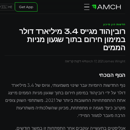
Get App
🇮🇱 HE
חדשות הון סיכון
רוביןהוד מגייס 3.4 מיליארד דולר
במימון חירום בתוך שגעון מניות
הממים
James Wright
March 17, 2021
4 דקות קריאה
הנוף הנוכחי
נוף החדשות היזמיות עבר שינוי משמעותי, וגיוס של 3.4 מיליארד
דולר על ידי רוביןהוד במימון חירום בתוך שגעון מניות הממים מייצג
אחת ההתפתחויות החשובות ביותר של 2021. משתתפי השוק צופים
מקרוב כיצד מגמה זו מתפתחת, מכיוון שהשלכותיה משתרעות
הרבה מעבר למגזר המיידי.
אנליסטים בתעשייה עוקבים אחר התפתחות זו במשך חודשים,