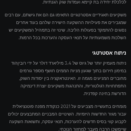
לכלכלת יחידה בת קיימא ועמדות שוק הגנתיות.
משקיעים תאגידיים אסטרטגיים התאימו גם הם את גישתם, עם רבים
שמגבירים את פעילויות ההשקעה הישירה שלהם בעוד אחרים
נסוגים להתמקד בפעולות הליבה. שינוי זה בתמהיל המשקיעים יש
השלכות משמעותיות על תנאי העסקה והערכות בכל הרמות.
ניתוח אסטרטגי
ניתוח מעמיק יותר של גיוס של 3.4 מיליארד דולר על ידי רוביןהוד
במימון חירום בתוך שגעון מניות הממים חושף מספר גורמים
מחוברים המניעים מגמה זו. האינטראקציה בין יסודות השוק,
התפתחויות רגולטוריות, והתנהגות משקיעים יוצרת דינמיקה
הדורשת בחינה קפדנית.
מומחים בתעשייה מצביעים על 2021 כנקודת מפנה פוטנציאלית
עבור מגזר החדשות היזמיות. השינויים המבניים המתבצעים יכולים
לקבוע קווי בסיס חדשים להערכות, תנאי עסקה, ותשואות השקעה
שיימשכו הרבה מעבר למחזור הנוכחי.