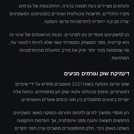
והנתונים מציירים כעת תמונה ברורה. ההתכנסות של גורמים
מקרו-כלכליים, חדשנות טכנולוגית ושינויים בסנטימנט המשקיעים
יצרה סביבה ייחודית להזדמנויות טרום-הנפקה.
הן למשקיעים מוסדיים והן לפרטיים, הבנת הניואנסים של שינוי זה
היא קריטית. ספר המשחק המסורתי עשוי שלא להיות רלוונטי עוד,
ומי שמסתגל מהר יותר יפיק את מירב התועלת מההזדמנויות
המתהוות.
דינמיקת שוק וגורמים מניעים
שוקי טרום-הנפקה בשנת 2021 מעוצבים מחדש על ידי שינויים
דמוגרפיים, אימוץ טכנולוגי ותנאי שוק הון מתפתחים. כוחות אלה
יוצרים ביצועים מתפצלים בין סוגי נכסים ואזורים גיאוגרפיים.
הון מוסדי ממשיך לזרום לתחום הטרום-הנפקה כאשר משקיעים
מחפשים תשואה והגנה מפני אינפלציה, אך העדפות ההקצאה
השתנו באופן ניכר. חלק מהסקטורים מושכים עניין חסר תקדים