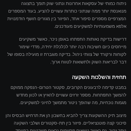
ניתוח כמותי של עסקאות אחרונות ונתוני שוק תומך בתצוגה
מנואנסת יותר ממה שנתוני כותרות עשויים להציע. בעוד המספרים
המצרפיים מספרים סיפור אחד, הפיזור בין מגזרים חושף הזדמנויות
אלפא משמעותיות למשקיעים מעודכנים.
דרישות בדיקת נאותות התפתחו באופן ניכר, כאשר משקיעים
מייחסים כיום חשיבות רבה יותר לכלכלת יחידה, מדדי שימור
לקוחות ורקורד של צוותי ניהול. בדיקה מוגברת זו מועילה בסופו של
דבר לבריאות השוק ולתשואות לטווח ארוך.
תחזית והשלכות השקעה
במבט קדימה לרבעונים הקרובים, סקטור הטרום-הנפקה ממוקם
להמשך התפתחות. מספר זרזים עשויים להאיץ או לכוון מחדש
מגמות נוכחיות, מה שהופך ניטור מתמשך לחיוני למשקיעים.
מיצוב תיק ההשקעות צריך להביא בחשבון הן את תרחיש הבסיס והן
סיכוני קצה פוטנציאליים. פיזור בין תת-סקטורים ושלבי השקעה
נותר זהיר, גם כאשר נושאים מסוימים נראים משכנעים במיוחד.