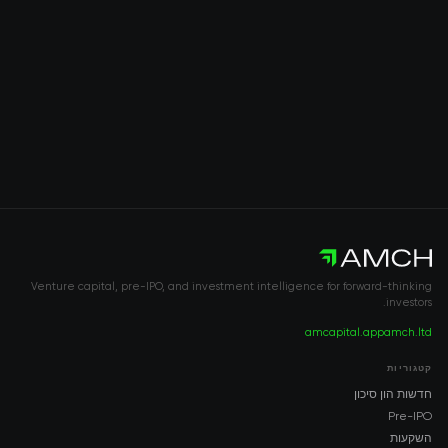
Venture capital, pre-IPO, and investment intelligence for forward-thinking
investors.
amcapital.app
amch.ltd
קטגוריות
חדשות הון סיכון
Pre-IPO
השקעות