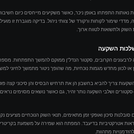
 נאותות התפתחו באופן ניכר, כאשר משקיעים מייחסים כיום חשיבות
, מדדי שימור לקוחות ורקורד של צוותי ניהול. בדיקה מוגברת זו מועיל
השוק ולתשואות לטווח ארוך.
שלכות השקעה
לרבעונים הקרובים, סקטור הנדל"ן ממוקם להמשך התפתחות. מספר 
 או לכוון מחדש מגמות נוכחיות, מה שהופך ניטור מתמשך לחיוני למשק
שקעות צריך להביא בחשבון הן את תרחיש הבסיס והן סיכוני קצה פוטנ
-סקטורים ושלבי השקעה נותר זהיר, גם כאשר נושאים מסוימים נראים
סובלנות סיכון ואופקי זמן מתאימים, תנאי השוק הנוכחיים מציעים נקו
ראות אטרקטיביות בדיעבד. המפתח הוא שמירה על משמעת בקריטריו
הזדמנויות מתהוות.