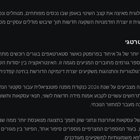
וגית מאיצה את קצב השינוי באופן שבו נכסים מפותחים, מנוהלים ונס
ית זו יוצרת הזדמנויות השקעה חדשות תוך שיבוש מודלים עסקיים מסו
רטגי
 יותר של גל איחוד בפרופטק כאשר סטארטאפים בוגרים רוכשים מתח
פר גורמים מחוברים המניעים מגמה זו. האינטראקציה בין יסודות השו
ולטוריות והתנהגות משקיעים יוצרת דינמיקה הדורשת בחינה קפדנית.
מומחי תעשייה מצביעים על שנת 2026 כנקודת מפנה פוטנציאלית עבור סקטו
רחשים עשויים לקבוע אמות מידה חדשות לשווי, תנאי עסקאות ותשו
 מעבר למחזור הנוכחי.
של עסקאות אחרונות ונתוני שוק תומך בתצוגה מנואנסת יותר ממה שנת
. בעוד המספרים המצרפיים מספרים סיפור אחד, הפיזור בין מגזרים
לפא משמעותיות למשקיעים מעודכנים.