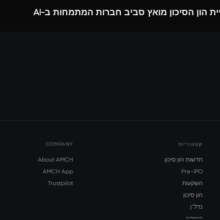
ת הון הסיכון מואץ סביב חברות המתמחות ב-AI
קטגוריות
COMPANY
חדשות הון סיכון
About AMCH
AMCH App
Pre-IPO
השקעות
Trustpilot
הון סיכון
נדל"ן
הנפקה