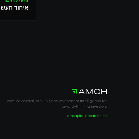
הכתבה הבאה
איחוד תעשיי
Venture capital, pre-IPO, and investment intelligence for
forward-thinking investors.
amcapital.app
amch.ltd