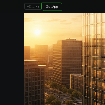
Get App
🇮🇱 HE