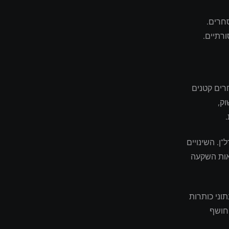
חרים.
רתיים.
רים קטנים
ק,
ר הנדל"ן. השינויים
אות השקעה
וני כותרות
 חושף