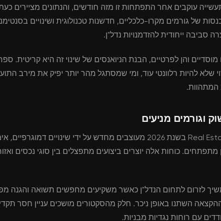
שייה עוקבים אחר התפתחות זו מזה חודשים, והנתונים מציירים כעת
סות של גורמים מקרו-כלכליים, חדשנות טכנולוגית ושינויים בסנטימנ
ה סביבה ייחודית להזדמנויות נדל"ן.
מוסדיים והן לפרטיים, הבנת הניואנסים של שינוי זה היא קריטית. ס
 שלא להיות רלוונטי עוד, ומי שמסתגל מהר יותר יפיק את מירב התוע
 המתהוות.
וק וגורמים מניעים
Real Estate markets בשנת 2026 מעוצבים מחדש על ידי שינויים דמוגרפיים
ן מתפתחים. כוחות אלה יוצרים ביצועים מתפצלים בין סוגי נכסים ואזור
שיך לזרום לתחום הנדל"ן כאשר משקיעים מחפשים תשואה והגנה מפני
הקצאה השתנו באופן ניכר. חלק מהסקטורים מושכים עניין חסר תקדי
ים עם רוחות נגדיות מבניות.