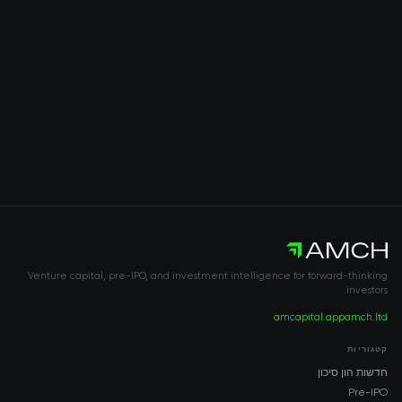
Venture capital, pre-IPO, and investment intelligence for forward-thinking
investors.
amcapital.app
amch.ltd
קטגוריות
חדשות הון סיכון
Pre-IPO