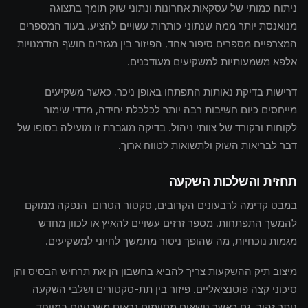
ניתוח כמותי של עסקאות אחרונות ונתוני שוק תומך בתצוגה
מנואנסת יותר ממה שנתוני כותרות עשויים להציע. בעוד המספרים
המצרפיים מספרים סיפור אחד, הפיזור בין מגזרים חושף הזדמנויות
אלפא משמעותיות למשקיעים מעודכנים.
דרישות בדיקת נאותות התפתחו באופן ניכר, כאשר משקיעים
מייחסים כיום חשיבות רבה יותר לכלכלת יחידה, מדדי שימור
לקוחות ורקורד של צוותי ניהול. בדיקה מוגברת זו מועילה בסופו של
דבר לבריאות השוק ולתשואות לטווח ארוך.
תחזית והשלכות השקעה
במבט קדימה לרבעונים הקרובים, סקטור הטרום-הנפקה ממוקם
להמשך התפתחות. מספר זרזים עשויים להאיץ או לכוון מחדש
מגמות נוכחיות, מה שהופך ניטור מתמשך לחיוני למשקיעים.
מיצוב תיק ההשקעות צריך להביא בחשבון הן את תרחיש הבסיס והן
סיכוני קצה פוטנציאליים. פיזור בין תת-סקטורים ושלבי השקעה
נותר זהיר, גם כאשר נושאים מסוימים נראים משכנעים במיוחד.