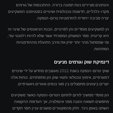
והנתונים מציירים כעת תמונה ברורה. ההתכנסות של גורמים
מקרו-כלכליים, חדשנות טכנולוגית ושינויים בסנטימנט המשקיעים
יצרה סביבה ייחודית להזדמנויות טרום-הנפקה.
הן למשקיעים מוסדיים והן לפרטיים, הבנת הניואנסים של שינוי זה
היא קריטית. ספר המשחק המסורתי עשוי שלא להיות רלוונטי עוד,
ומי שמסתגל מהר יותר יפיק את מירב התועלת מההזדמנויות
המתהוות.
דינמיקת שוק וגורמים מניעים
שוקי טרום-הנפקה בשנת 2022 מעוצבים מחדש על ידי שינויים
דמוגרפיים, אימוץ טכנולוגי ותנאי שוק הון מתפתחים. כוחות אלה
יוצרים ביצועים מתפצלים בין סוגי נכסים ואזורים גיאוגרפיים.
הון מוסדי ממשיך לזרום לתחום הטרום-הנפקה כאשר משקיעים
מחפשים תשואה והגנה מפני אינפלציה, אך העדפות ההקצאה
השתנו באופן ניכר. חלק מהסקטורים מושכים עניין חסר תקדים