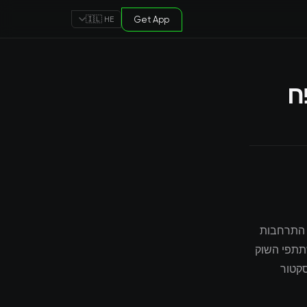
Get App
🇮🇱 HE
ח
ם התרחבות
ד מההתפתחויות המשמעותיות ביותר של שנת 2025. משתתפי השוק
קטור