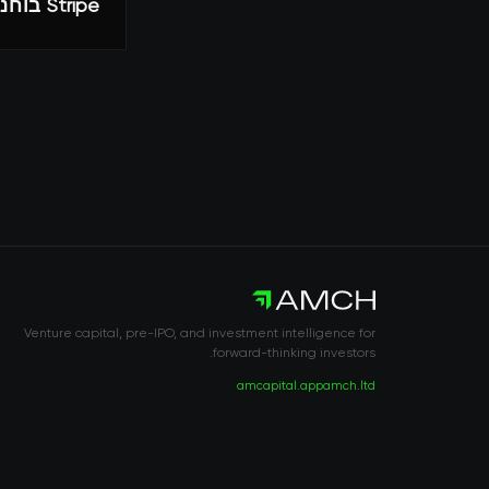
Stripe בוחנת מסלול כפול ושוקלת הנפקה מול אלטרנטיבות אסטרטגיות
Venture capital, pre-IPO, and investment intelligence for
forward-thinking investors.
amcapital.app
amch.ltd