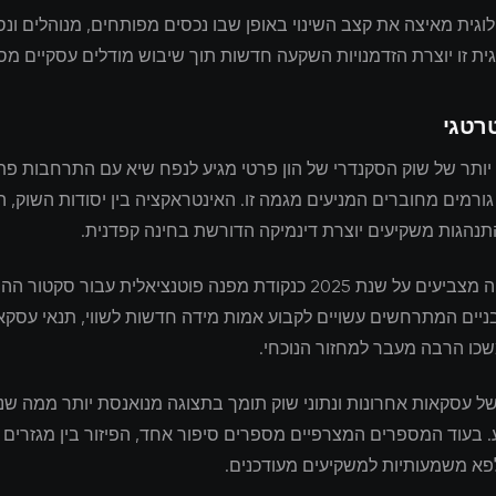
וגית מאיצה את קצב השינוי באופן שבו נכסים מפותחים, מנוהלים ונס
ית זו יוצרת הזדמנויות השקעה חדשות תוך שיבוש מודלים עסקיים מסו
רטגי
יותר של שוק הסקנדרי של הון פרטי מגיע לנפח שיא עם התרחבות פתרו
רמים מחוברים המניעים מגמה זו. האינטראקציה בין יסודות השוק, 
התנהגות משקיעים יוצרת דינמיקה הדורשת בחינה קפדנית.
מומחי תעשייה מצביעים על שנת 2025 כנקודת מפנה פוטנציאלית עבור סקטו
ניים המתרחשים עשויים לקבוע אמות מידה חדשות לשווי, תנאי עסקא
כו הרבה מעבר למחזור הנוכחי.
של עסקאות אחרונות ונתוני שוק תומך בתצוגה מנואנסת יותר ממה שנת
. בעוד המספרים המצרפיים מספרים סיפור אחד, הפיזור בין מגזרים
לפא משמעותיות למשקיעים מעודכנים.