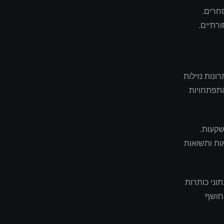
חרים.
רתיים.
נות נזילות
התפתחויות
ר ההשקעות.
ות ותשואות
וני כותרות
 חושף