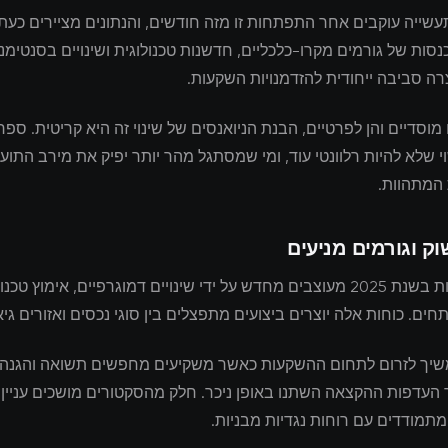
שייה עוקבים אחר התפתחות זו מזה חודשים, והנתונים מציירים כעת
סות של גורמים מקרו-כלכליים, חדשנות טכנולוגית ושינויים בסנטימנ
ה סביבה ייחודית להזדמנויות השקעות.
מוסדיים והן לפרטיים, הבנת הניואנסים של שינוי זה היא קריטית. ס
 שלא להיות רלוונטי עוד, ומי שמסתגל מהר יותר יפיק את מירב התוע
 המתהוות.
וק וגורמים מניעים
שוקי ההשקעות בשנת 2025 מעוצבים מחדש על ידי שינויים דמוגרפיים, אימוץ טכ
חים. כוחות אלה יוצרים ביצועים מתפצלים בין סוגי נכסים ואזורים גיא
משיך לזרום לתחום ההשקעות כאשר משקיעים מחפשים תשואה והגנה 
 העדפות ההקצאה השתנו באופן ניכר. חלק מהסקטורים מושכים עניין
תמודדים עם רוחות נגדיות מבניות.