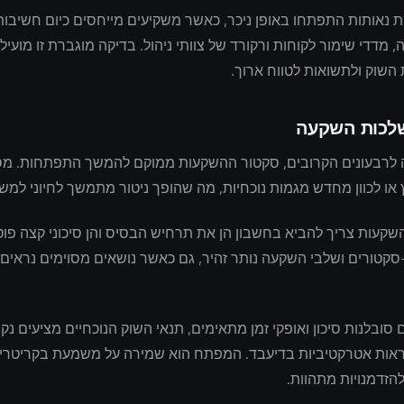
 נאותות התפתחו באופן ניכר, כאשר משקיעים מייחסים כיום חשיבות
, מדדי שימור לקוחות ורקורד של צוותי ניהול. בדיקה מוגברת זו מועיל
השוק ולתשואות לטווח ארוך.
שלכות השקעה
לרבעונים הקרובים, סקטור ההשקעות ממוקם להמשך התפתחות. מס
 או לכוון מחדש מגמות נוכחיות, מה שהופך ניטור מתמשך לחיוני למשק
שקעות צריך להביא בחשבון הן את תרחיש הבסיס והן סיכוני קצה פוטנ
-סקטורים ושלבי השקעה נותר זהיר, גם כאשר נושאים מסוימים נראים
סובלנות סיכון ואופקי זמן מתאימים, תנאי השוק הנוכחיים מציעים נקו
ראות אטרקטיביות בדיעבד. המפתח הוא שמירה על משמעת בקריטריו
הזדמנויות מתהוות.