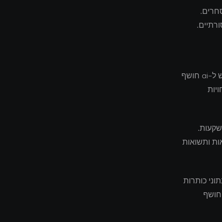
חרים.
רתיים.
ניתוח מעמיק יותר של nvidia הופכת לחברה השלישית בשוויה בעולם על רקע ביקוש ל-ai חושף
יות
ור ההשקעות.
ות ותשואות
וני כותרות
 חושף