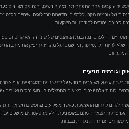
שייה עוקבים אחר התפתחות זו מזה חודשים, והנתונים מציירים כעת
סות של גורמים מקרו-כלכליים, חדשנות טכנולוגית ושינויים בסנטימנ
ה סביבה ייחודית להזדמנויות השקעות.
מוסדיים והן לפרטיים, הבנת הניואנסים של שינוי זה היא קריטית. ס
 שלא להיות רלוונטי עוד, ומי שמסתגל מהר יותר יפיק את מירב התוע
 המתהוות.
וק וגורמים מניעים
שוקי ההשקעות בשנת 2024 מעוצבים מחדש על ידי שינויים דמוגרפיים, אימוץ טכ
חים. כוחות אלה יוצרים ביצועים מתפצלים בין סוגי נכסים ואזורים גיא
משיך לזרום לתחום ההשקעות כאשר משקיעים מחפשים תשואה והגנה 
 העדפות ההקצאה השתנו באופן ניכר. חלק מהסקטורים מושכים עניין
תמודדים עם רוחות נגדיות מבניות.