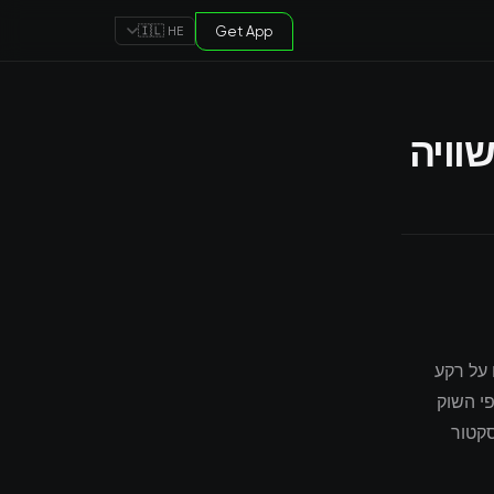
Get App
🇮🇱 HE
שוויה
 בעולם על רקע
ותיות ביותר של שנת 2024. משתתפי השוק
קטור