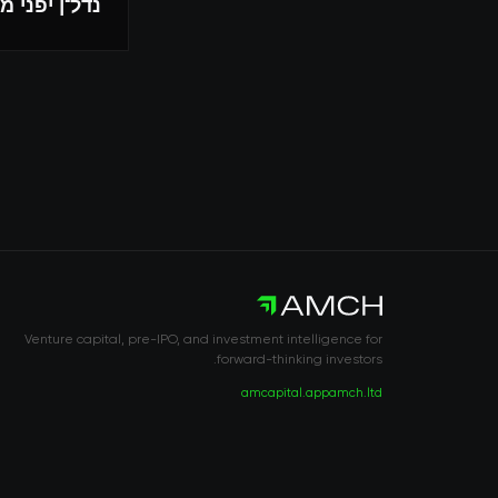
נדל"ן יפני מ
Venture capital, pre-IPO, and investment intelligence for
forward-thinking investors.
amcapital.app
amch.ltd