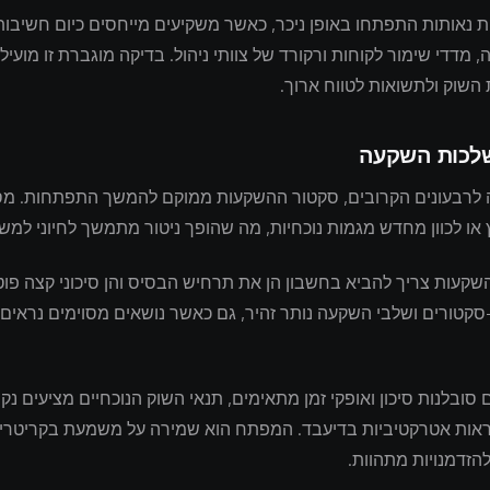
 נאותות התפתחו באופן ניכר, כאשר משקיעים מייחסים כיום חשיבות
, מדדי שימור לקוחות ורקורד של צוותי ניהול. בדיקה מוגברת זו מועיל
השוק ולתשואות לטווח ארוך.
שלכות השקעה
לרבעונים הקרובים, סקטור ההשקעות ממוקם להמשך התפתחות. מס
 או לכוון מחדש מגמות נוכחיות, מה שהופך ניטור מתמשך לחיוני למשק
שקעות צריך להביא בחשבון הן את תרחיש הבסיס והן סיכוני קצה פוטנ
-סקטורים ושלבי השקעה נותר זהיר, גם כאשר נושאים מסוימים נראים
סובלנות סיכון ואופקי זמן מתאימים, תנאי השוק הנוכחיים מציעים נקו
ראות אטרקטיביות בדיעבד. המפתח הוא שמירה על משמעת בקריטריו
הזדמנויות מתהוות.