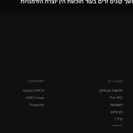
ושך קונים זרים בעוד חולשת הין יוצרת הזדמנויות
קטגוריות
COMPANY
חדשות הון סיכון
About AMCH
AMCH App
Pre-IPO
השקעות
Trustpilot
הון סיכון
נדל"ן
הנפקה