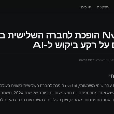
השקעות
הון סיכון
Nvidia הופכת לחברה השלישית ב
על רקע ביקוש ל-AI
March 15, 2
3 דקות קריאה
חי
נוף ההשקעות עבר שינוי משמעותי, וnvidia הופכת לחברה השלישית בשוויה
ביקוש ל-ai מייצג אחד מההתפתחויות המשמע
ב אחר התפתחות מגמה זו, שכן השלכותיה משתרעות הרבה מעבר לס