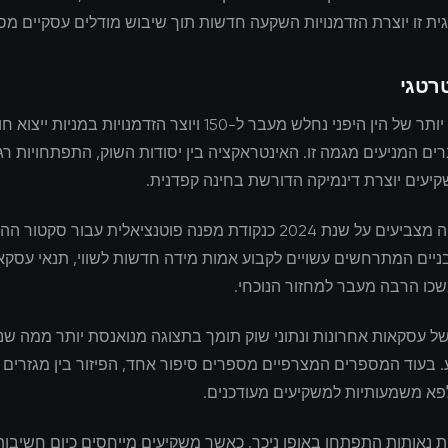
ית זו יוצרת הזדמנויות השקעה חדשות תוך שיבוש מודלים עסקיים מסו
רטגי
ניתוח מעמיק יותר של הין היפני נחלש מעבר ל-150 ויוצר הזדמנויות ב
ים המניעים מגמה זו. האינטראקציה בין יסודות השוק, התפתחויות רגו
יעים יוצרת דינמיקה הדורשת בחינה קפדנית.
מומחי תעשייה מצביעים על שנת 2024 כנקודת מפנה פוטנציאלית עבור סקט
ניים המתרחשים עשויים לקבוע אמות מידה חדשות לשווי, תנאי עסקא
כו הרבה מעבר למחזור הנוכחי.
של עסקאות אחרונות ונתוני שוק תומך בתצוגה מנואנסת יותר ממה שנת
. בעוד המספרים המצרפיים מספרים סיפור אחד, הפיזור בין מגזרים
לפא משמעותיות למשקיעים מעודכנים.
 נאותות התפתחו באופן ניכר, כאשר משקיעים מייחסים כיום חשיבות