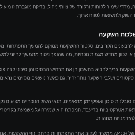
, מדדי שימור לקוחות ורקורד של צוותי ניהול. בדיקה מוגברת זו מועיל
השוק ולתשואות לטווח ארוך.
שלכות השקעה
לרבעונים הקרובים, סקטור ההשקעות ממוקם להמשך התפתחות. מס
 או לכוון מחדש מגמות נוכחיות, מה שהופך ניטור מתמשך לחיוני למשק
שקעות צריך להביא בחשבון הן את תרחיש הבסיס והן סיכוני קצה פוטנ
-סקטורים ושלבי השקעה נותר זהיר, גם כאשר נושאים מסוימים נראים
סובלנות סיכון ואופקי זמן מתאימים, תנאי השוק הנוכחיים מציעים נקו
ראות אטרקטיביות בדיעבד. המפתח הוא שמירה על משמעת בקריטריו
הזדמנויות מתהוות.
צוות המחקר של AMCH ממשיך לעקוב אחר התפתחויות ברחבי נוף ההשקעות. א