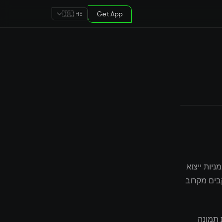
Get App
🇮🇱 HE
-150 ויוצר הזדמנויות במניות ייצוא
2. משתתפי השוק עוקבים מקרוב
 תמונה