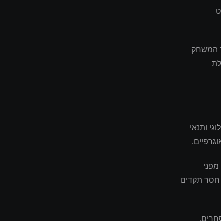
ט
פר המשחק
לת
נולוגי ותנאי
וגרפיים.
מפני
 חסר תקדים
חרים.