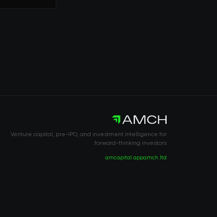
Venture capital, pre-IPO, and investment intelligence for
forward-thinking investors.
amcapital.app
amch.ltd