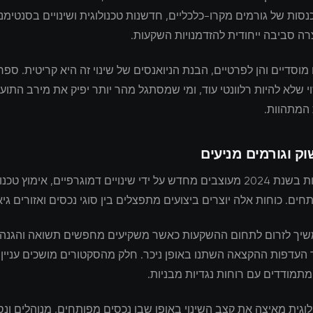
סות של גורמים מקרו-כלכליים, חדשנות טכנולוגית ושינויים בסנטימנ
ה סביבה ייחודית להזדמנויות השקעות.
מוסדיים והן לפרטיים, הבנת הניואנסים של שינוי זה היא קריטית. ס
 שלא להיות רלוונטי עוד, ומי שמסתגל מהר יותר יפיק את מירב התוע
 המתהוות.
וק וגורמים מניעים
שוקי ההשקעות בשנת 2024 מעוצבים מחדש על ידי שינויים דמוגרפיים, אימוץ טכ
חים. כוחות אלה יוצרים ביצועים מתפצלים בין סוגי נכסים ואזורים גיא
משיך לזרום לתחום ההשקעות כאשר משקיעים מחפשים תשואה והגנה 
 העדפות ההקצאה השתנו באופן ניכר. חלק מהסקטורים מושכים עניין
תמודדים עם רוחות נגדיות מבניות.
וגית מאיצה את קצב השינוי באופן שבו נכסים מפותחים, מנוהלים ונס