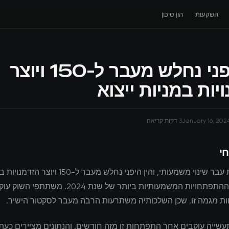
השקעות
הון סיכון
הין היפני נחלש מעבר ל-150 ויוצר
יות במניות ייצוא
January 16, 202
3 דקות קריאה
חי
נוף ההשקעות עבר שינוי משמעותי, והין היפני נחלש מעבר ל
מייצג אחד מההתפתחויות המשמעותיות ביותר של שנת 024
 מגמה זו, שכן השלכותיה משתרעות הרבה מעבר לסקטור הישיר.
שייה עוקבים אחר התפתחות זו מזה חודשים, והנתונים מציירים כעת