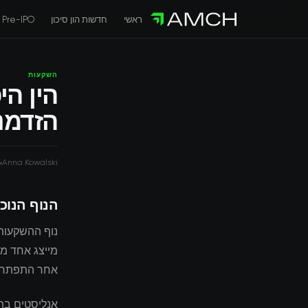
ראשי
חדשות הון סיכון
Pre-IPO
השקעות
הזדמנו
4
Anna Kowalski
הנוף הנוכ
אחר התפתחות
אנליסטים בתע