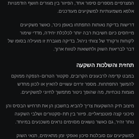
המצרפיים מספרים סיפור אחד, הפיזור בין מגזרים חושף הזדמנויות
אלפא משמעותיות למשקיעים מעודכנים.
דרישות בדיקת נאותות התפתחו באופן ניכר, כאשר משקיעים
מייחסים כיום חשיבות רבה יותר לכלכלת יחידה, מדדי שימור
לקוחות ורקורד של צוותי ניהול. בדיקה מוגברת זו מועילה בסופו של
דבר לבריאות השוק ולתשואות לטווח ארוך.
תחזית והשלכות השקעה
במבט קדימה לרבעונים הקרובים, סקטור הטרום-הנפקה ממוקם
להמשך התפתחות. מספר זרזים עשויים להאיץ או לכוון מחדש
מגמות נוכחיות, מה שהופך ניטור מתמשך לחיוני למשקיעים.
מיצוב תיק ההשקעות צריך להביא בחשבון הן את תרחיש הבסיס והן
סיכוני קצה פוטנציאליים. פיזור בין תת-סקטורים ושלבי השקעה
נותר זהיר, גם כאשר נושאים מסוימים נראים משכנעים במיוחד.
למשקיעים עם סובלנות סיכון ואופקי זמן מתאימים, תנאי השוק