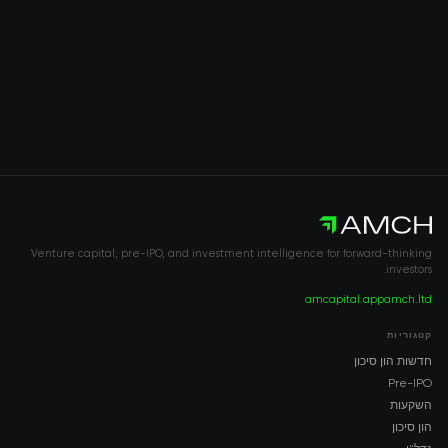
Venture capital, pre-IPO, and investment intelligence for forward-thinking
investors.
amcapital.app
amch.ltd
קטגוריות
חדשות הון סיכון
Pre-IPO
השקעות
הון סיכון