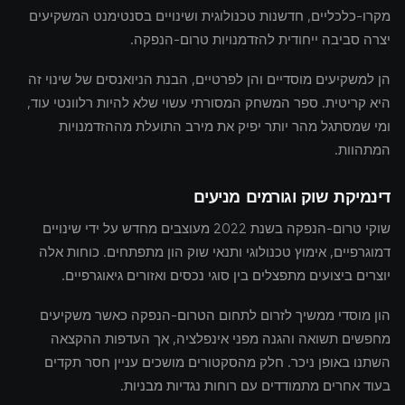
מקרו-כלכליים, חדשנות טכנולוגית ושינויים בסנטימנט המשקיעים
יצרה סביבה ייחודית להזדמנויות טרום-הנפקה.
הן למשקיעים מוסדיים והן לפרטיים, הבנת הניואנסים של שינוי זה
היא קריטית. ספר המשחק המסורתי עשוי שלא להיות רלוונטי עוד,
ומי שמסתגל מהר יותר יפיק את מירב התועלת מההזדמנויות
המתהוות.
דינמיקת שוק וגורמים מניעים
שוקי טרום-הנפקה בשנת 2022 מעוצבים מחדש על ידי שינויים
דמוגרפיים, אימוץ טכנולוגי ותנאי שוק הון מתפתחים. כוחות אלה
יוצרים ביצועים מתפצלים בין סוגי נכסים ואזורים גיאוגרפיים.
הון מוסדי ממשיך לזרום לתחום הטרום-הנפקה כאשר משקיעים
מחפשים תשואה והגנה מפני אינפלציה, אך העדפות ההקצאה
השתנו באופן ניכר. חלק מהסקטורים מושכים עניין חסר תקדים
בעוד אחרים מתמודדים עם רוחות נגדיות מבניות.