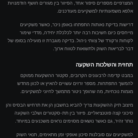
המצרפיים מספרים סיפור אחד, הפיזור בין מגזרים חושף הזדמנויות
אלפא משמעותיות למשקיעים מעודכנים.
דרישות בדיקת נאותות התפתחו באופן ניכר, כאשר משקיעים
מייחסים כיום חשיבות רבה יותר לכלכלת יחידה, מדדי שימור
לקוחות ורקורד של צוותי ניהול. בדיקה מוגברת זו מועילה בסופו של
דבר לבריאות השוק ולתשואות לטווח ארוך.
תחזית והשלכות השקעה
במבט קדימה לרבעונים הקרובים, סקטור ההשקעות ממוקם
להמשך התפתחות. מספר זרזים עשויים להאיץ או לכוון מחדש
מגמות נוכחיות, מה שהופך ניטור מתמשך לחיוני למשקיעים.
מיצוב תיק ההשקעות צריך להביא בחשבון הן את תרחיש הבסיס והן
סיכוני קצה פוטנציאליים. פיזור בין תת-סקטורים ושלבי השקעה
נותר זהיר, גם כאשר נושאים מסוימים נראים משכנעים במיוחד.
למשקיעים עם סובלנות סיכון ואופקי זמן מתאימים, תנאי השוק