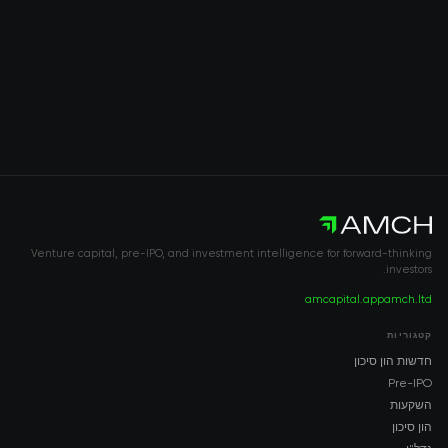
Venture capital, pre-IPO, and investment intelligence for forward-thinking
investors.
amcapital.app
amch.ltd
קטגוריות
חדשות הון סיכון
Pre-IPO
השקעות
הון סיכון