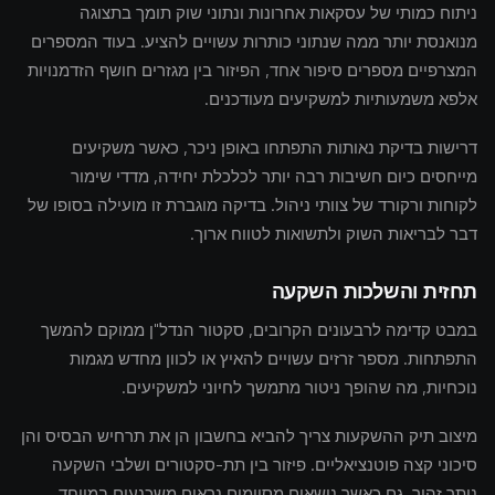
ניתוח כמותי של עסקאות אחרונות ונתוני שוק תומך בתצוגה
מנואנסת יותר ממה שנתוני כותרות עשויים להציע. בעוד המספרים
המצרפיים מספרים סיפור אחד, הפיזור בין מגזרים חושף הזדמנויות
אלפא משמעותיות למשקיעים מעודכנים.
דרישות בדיקת נאותות התפתחו באופן ניכר, כאשר משקיעים
מייחסים כיום חשיבות רבה יותר לכלכלת יחידה, מדדי שימור
לקוחות ורקורד של צוותי ניהול. בדיקה מוגברת זו מועילה בסופו של
דבר לבריאות השוק ולתשואות לטווח ארוך.
תחזית והשלכות השקעה
במבט קדימה לרבעונים הקרובים, סקטור הנדל"ן ממוקם להמשך
התפתחות. מספר זרזים עשויים להאיץ או לכוון מחדש מגמות
נוכחיות, מה שהופך ניטור מתמשך לחיוני למשקיעים.
מיצוב תיק ההשקעות צריך להביא בחשבון הן את תרחיש הבסיס והן
סיכוני קצה פוטנציאליים. פיזור בין תת-סקטורים ושלבי השקעה
נותר זהיר, גם כאשר נושאים מסוימים נראים משכנעים במיוחד.