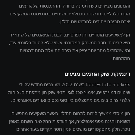
והנתונים מציירים כעת תמונה ברורה. ההתכנסות של גורמים
מקרו-כלכליים, חדשנות טכנולוגית ושינויים בסנטימנט המשקיעים
יצרה סביבה ייחודית להזדמנויות נדל"ן.
הן למשקיעים מוסדיים והן לפרטיים, הבנת הניואנסים של שינוי זה
היא קריטית. ספר המשחק המסורתי עשוי שלא להיות רלוונטי עוד,
ומי שמסתגל מהר יותר יפיק את מירב התועלת מההזדמנויות
המתהוות.
דינמיקת שוק וגורמים מניעים
Real Estate markets בשנת 2023 מעוצבים מחדש על ידי
שינויים דמוגרפיים, אימוץ טכנולוגי ותנאי שוק הון מתפתחים. כוחות
אלה יוצרים ביצועים מתפצלים בין סוגי נכסים ואזורים גיאוגרפיים.
הון מוסדי ממשיך לזרום לתחום הנדל"ן כאשר משקיעים מחפשים
תשואה והגנה מפני אינפלציה, אך העדפות ההקצאה השתנו באופן
ניכר. חלק מהסקטורים מושכים עניין חסר תקדים בעוד אחרים