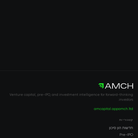
Venture capital, pre-IPO, and investment intelligence for forward-thinking
investors.
amcapital.app
amch.ltd
קטגוריות
חדשות הון סיכון
Pre-IPO