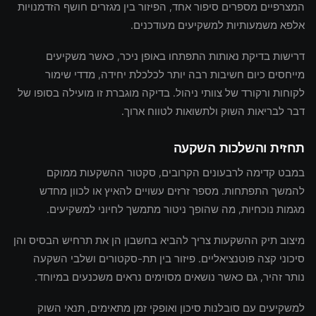
המצרפיים מספרים סיפור אחד, הפיזור בין מגזרים חושף הזדמנויות
אלפא משמעותיות למשקיעים מעודכנים.
דרישות בדיקת נאותות התפתחו באופן ניכר, כאשר משקיעים
מייחסים כיום חשיבות רבה יותר לכלכלת יחידה, מדדי שימור
לקוחות ורקורד של צוותי ניהול. בדיקה מוגברת זו מועילה בסופו של
דבר לבריאות השוק ולתשואות לטווח ארוך.
תחזית והשלכות השקעה
במבט קדימה לרבעונים הקרובים, סקטור ההשקעות ממוקם
להמשך התפתחות. מספר זרזים עשויים להאיץ או לכוון מחדש
מגמות נוכחיות, מה שהופך ניטור מתמשך לחיוני למשקיעים.
מיצוב תיק ההשקעות צריך להביא בחשבון הן את תרחיש הבסיס והן
סיכוני קצה פוטנציאליים. פיזור בין תת-סקטורים ושלבי השקעה
נותר זהיר, גם כאשר נושאים מסוימים נראים משכנעים במיוחד.
למשקיעים עם סובלנות סיכון ואופקי זמן מתאימים, תנאי השוק