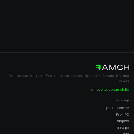
Venture capital, pre-IPO, and investment intelligence for forward-thinking
investors.
amcapital.app
amch.ltd
קטגוריות
חדשות הון סיכון
Pre-IPO
השקעות
הון סיכון