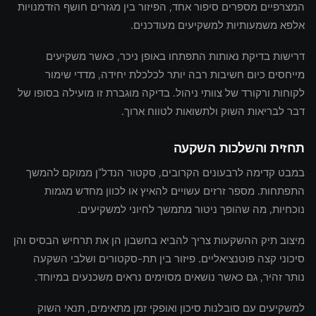
המצרפיים מספרים סיפור אחד, הפיזור בין מגזרים חושף הזדמנויות
אלפא משמעותיות למשקיעים מעודכנים.
דרישות בדיקת נאותות התפתחו באופן ניכר, כאשר משקיעים
מייחסים כיום חשיבות רבה יותר לכלכלת יחידה, מדדי שימור
לקוחות ורקורד של צוותי ניהול. בדיקה מוגברת זו מועילה בסופו של
דבר לבריאות השוק ולתשואות לטווח ארוך.
תחזית והשלכות השקעה
במבט קדימה לרבעונים הקרובים, סקטור הנדל"ן ממוקם להמשך
התפתחות. מספר זרזים עשויים להאיץ או לכוון מחדש מגמות
נוכחיות, מה שהופך ניטור מתמשך לחיוני למשקיעים.
מיצוב תיק ההשקעות צריך להביא בחשבון הן את תרחיש הבסיס והן
סיכוני קצה פוטנציאליים. פיזור בין תת-סקטורים ושלבי השקעה
נותר זהיר, גם כאשר נושאים מסוימים נראים משכנעים במיוחד.
למשקיעים עם סובלנות סיכון ואופקי זמן מתאימים, תנאי השוק