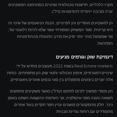
מקרו-כלכליים, חדשנות טכנולוגית ושינויים בסנטימנט המשקיעים
יצרה סביבה ייחודית להזדמנויות נדל"ן.
הן למשקיעים מוסדיים והן לפרטיים, הבנת הניואנסים של שינוי זה
היא קריטית. ספר המשחק המסורתי עשוי שלא להיות רלוונטי עוד,
ומי שמסתגל מהר יותר יפיק את מירב התועלת מההזדמנויות
המתהוות.
דינמיקת שוק וגורמים מניעים
Real Estate markets בשנת 2022 מעוצבים מחדש על ידי
שינויים דמוגרפיים, אימוץ טכנולוגי ותנאי שוק הון מתפתחים. כוחות
אלה יוצרים ביצועים מתפצלים בין סוגי נכסים ואזורים גיאוגרפיים.
הון מוסדי ממשיך לזרום לתחום הנדל"ן כאשר משקיעים מחפשים
תשואה והגנה מפני אינפלציה, אך העדפות ההקצאה השתנו באופן
ניכר. חלק מהסקטורים מושכים עניין חסר תקדים בעוד אחרים
מתמודדים עם רוחות נגדיות מבניות.