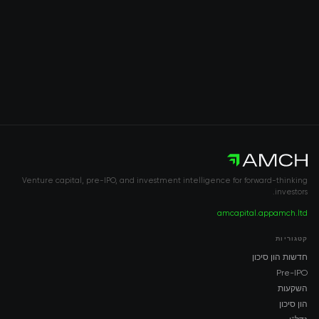
Venture capital, pre-IPO, and investment intelligence for forward-thinking
investors.
amcapital.app
amch.ltd
קטגוריות
חדשות הון סיכון
Pre-IPO
השקעות
הון סיכון