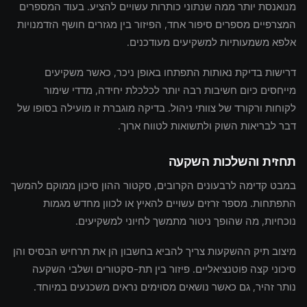
מנואנסת יותר ממה שנתוני כותרות עשויים להציע. בעוד המספרים
המצרפיים מספרים סיפור אחד, הפיזור בין מגזרים חושף הזדמנויות
אלפא משמעותיות למשקיעים מעודכנים.
דרישות בדיקת נאותות התפתחו באופן ניכר, כאשר משקיעים
מייחסים כיום חשיבות רבה יותר לכלכלת יחידה, מדדי שימור
לקוחות ורקורד של צוותי ניהול. בדיקה מוגברת זו מועילה בסופו של
דבר לבריאות השוק ולתשואות לטווח ארוך.
תחזית והשלכות השקעה
במבט קדימה לרבעונים הקרובים, סקטור ההון סיכון ממוקם להמשך
התפתחות. מספר זרזים עשויים להאיץ או לכוון מחדש מגמות
נוכחיות, מה שהופך ניטור מתמשך לחיוני למשקיעים.
מיצוב תיק ההשקעות צריך להביא בחשבון הן את תרחיש הבסיס והן
סיכוני קצה פוטנציאליים. פיזור בין תת-סקטורים ושלבי השקעה
נותר זהיר, גם כאשר נושאים מסוימים נראים משכנעים במיוחד.