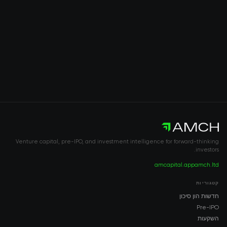
Venture capital, pre-IPO, and investment intelligence for forward-thinking
investors.
amcapital.app
amch.ltd
קטגוריות
חדשות הון סיכון
Pre-IPO
השקעות