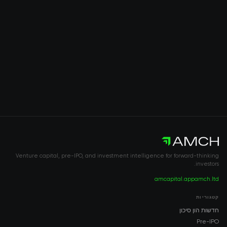
Venture capital, pre-IPO, and investment intelligence for forward-thinking
investors.
amcapital.app
amch.ltd
קטגוריות
חדשות הון סיכון
Pre-IPO