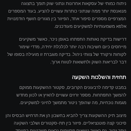
ניתוח כמותי של עסקאות אחרונות ונתוני שוק תומך בתצוגה
מנואנסת יותר ממה שנתוני כותרות עשויים להציע. בעוד המספרים
המצרפיים מספרים סיפור אחד, הפיזור בין מגזרים חושף הזדמנויות
אלפא משמעותיות למשקיעים מעודכנים.
דרישות בדיקת נאותות התפתחו באופן ניכר, כאשר משקיעים
מייחסים כיום חשיבות רבה יותר לכלכלת יחידה, מדדי שימור
לקוחות ורקורד של צוותי ניהול. בדיקה מוגברת זו מועילה בסופו של
דבר לבריאות השוק ולתשואות לטווח ארוך.
תחזית והשלכות השקעה
במבט קדימה לרבעונים הקרובים, סקטור ההשקעות ממוקם
להמשך התפתחות. מספר זרזים עשויים להאיץ או לכוון מחדש
מגמות נוכחיות, מה שהופך ניטור מתמשך לחיוני למשקיעים.
מיצוב תיק ההשקעות צריך להביא בחשבון הן את תרחיש הבסיס והן
סיכוני קצה פוטנציאליים. פיזור בין תת-סקטורים ושלבי השקעה
נותר זהיר, גם כאשר נושאים מסוימים נראים משכנעים במיוחד.