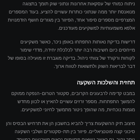
ניתוח כמותי של עסקאות אחרונות ונתוני שוק תומך בתצוגה
מנואנסת יותר ממה שנתוני כותרות עשויים להציע. בעוד המספרים
המצרפיים מספרים סיפור אחד, הפיזור בין מגזרים חושף הזדמנויות
אלפא משמעותיות למשקיעים מעודכנים.
דרישות בדיקת נאותות התפתחו באופן ניכר, כאשר משקיעים
מייחסים כיום חשיבות רבה יותר לכלכלת יחידה, מדדי שימור
לקוחות ורקורד של צוותי ניהול. בדיקה מוגברת זו מועילה בסופו של
דבר לבריאות השוק ולתשואות לטווח ארוך.
תחזית והשלכות השקעה
במבט קדימה לרבעונים הקרובים, סקטור הטרום-הנפקה ממוקם
להמשך התפתחות. מספר זרזים עשויים להאיץ או לכוון מחדש
מגמות נוכחיות, מה שהופך ניטור מתמשך לחיוני למשקיעים.
מיצוב תיק ההשקעות צריך להביא בחשבון הן את תרחיש הבסיס והן
סיכוני קצה פוטנציאליים. פיזור בין תת-סקטורים ושלבי השקעה
נותר זהיר, גם כאשר נושאים מסוימים נראים משכנעים במיוחד.