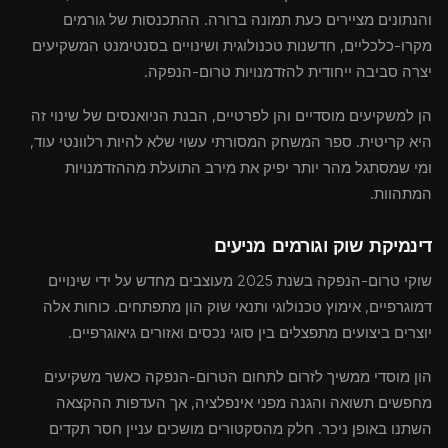
והנתונים מציירים כעת תמונה ברורה. ההתכנסות של גורמים
מקרו-כלכליים, חדשנות טכנולוגית ושינויים בסנטימנט המשקיעים
יצרה סביבה ייחודית להזדמנויות טרום-הנפקה.
הן למשקיעים מוסדיים והן לפרטיים, הבנת הניואנסים של שינוי זה
היא קריטית. ספר המשחק המסורתי עשוי שלא להיות רלוונטי עוד,
ומי שמסתגל מהר יותר יפיק את מירב התועלת מההזדמנויות
המתהוות.
דינמיקת שוק וגורמים מניעים
שוקי טרום-הנפקה בשנת 2025 מעוצבים מחדש על ידי שינויים
דמוגרפיים, אימוץ טכנולוגי ותנאי שוק הון מתפתחים. כוחות אלה
יוצרים ביצועים מתפצלים בין סוגי נכסים ואזורים גיאוגרפיים.
הון מוסדי ממשיך לזרום לתחום הטרום-הנפקה כאשר משקיעים
מחפשים תשואה והגנה מפני אינפלציה, אך העדפות ההקצאה
השתנו באופן ניכר. חלק מהסקטורים מושכים עניין חסר תקדים