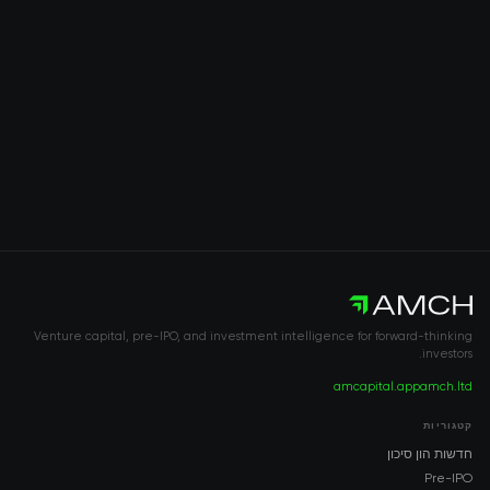
Venture capital, pre-IPO, and investment intelligence for forward-thinking
investors.
amcapital.app
amch.ltd
קטגוריות
חדשות הון סיכון
Pre-IPO