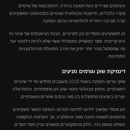
והנתונים מציירים כעת תמונה ברורה. ההתכנסות של גורמים
מקרו-כלכליים, חדשנות טכנולוגית ושינויים בסנטימנט המשקיעים
יצרה סביבה ייחודית להזדמנויות טרום-הנפקה.
הן למשקיעים מוסדיים והן לפרטיים, הבנת הניואנסים של שינוי זה
היא קריטית. ספר המשחק המסורתי עשוי שלא להיות רלוונטי עוד,
ומי שמסתגל מהר יותר יפיק את מירב התועלת מההזדמנויות
המתהוות.
דינמיקת שוק וגורמים מניעים
שוקי טרום-הנפקה בשנת 2025 מעוצבים מחדש על ידי שינויים
דמוגרפיים, אימוץ טכנולוגי ותנאי שוק הון מתפתחים. כוחות אלה
יוצרים ביצועים מתפצלים בין סוגי נכסים ואזורים גיאוגרפיים.
הון מוסדי ממשיך לזרום לתחום הטרום-הנפקה כאשר משקיעים
מחפשים תשואה והגנה מפני אינפלציה, אך העדפות ההקצאה
השתנו באופן ניכר. חלק מהסקטורים מושכים עניין חסר תקדים