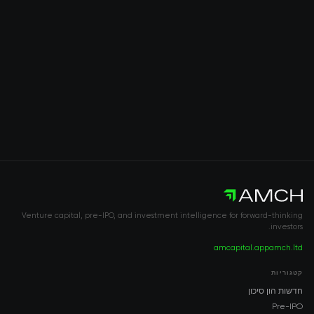
Venture capital, pre-IPO, and investment intelligence for forward-thinking
investors.
amcapital.app
amch.ltd
קטגוריות
חדשות הון סיכון
Pre-IPO