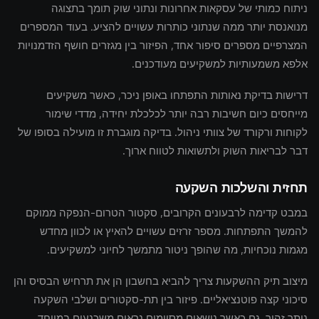
ניתוח כמותי של עסקאות אחרונות ונתוני שוק תומך בתצוגה
מנואנסת יותר ממה שנתוני כותרות עשויים להציע. בעוד המספרים
המצרפיים מספרים סיפור אחד, הפיזור בין מגזרים חושף הזדמנויות
אלפא משמעותיות למשקיעים מעודכנים.
דרישות בדיקת נאותות התפתחו באופן ניכר, כאשר משקיעים
מייחסים כיום חשיבות רבה יותר לכלכלת יחידה, מדדי שימור
לקוחות ורקורד של צוותי ניהול. בדיקה מוגברת זו מועילה בסופו של
דבר לבריאות השוק ולתשואות לטווח ארוך.
תחזית והשלכות השקעה
במבט קדימה לרבעונים הקרובים, סקטור הטרום-הנפקה ממוקם
להמשך התפתחות. מספר זרזים עשויים להאיץ או לכוון מחדש
מגמות נוכחיות, מה שהופך ניטור מתמשך לחיוני למשקיעים.
מיצוב תיק ההשקעות צריך להביא בחשבון הן את תרחיש הבסיס והן
סיכוני קצה פוטנציאליים. פיזור בין תת-סקטורים ושלבי השקעה
נותר זהיר, גם כאשר נושאים מסוימים נראים משכנעים במיוחד.