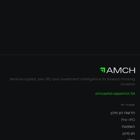
Venture capital, pre-IPO, and investment intelligence for forward-thinking
investors.
amcapital.app
amch.ltd
קטגוריות
חדשות הון סיכון
Pre-IPO
השקעות
הון סיכון