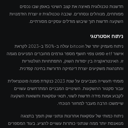
חדשנות טכנולוגית מאיצה את קצב השינוי באופן שבו נכסים
מפותחים, מנוהלים ונסחרים. שכבה טכנולוגית זו יוצרת הזדמנויות
השקעה חדשות תוך שיבוש מודלים עסקיים מסורתיים.
ניתוח אסטרטגי
ניתוח מעמיק יותר של bitcoin עולה ב-150% ב-2023 לקראת
אישור etf ספוט צפוי חושף מספר גורמים מחוברים המניעים מגמה
זו. האינטראקציה בין יסודות השוק, התפתחויות רגולטוריות
והתנהגות משקיעים יוצרת דינמיקה הדורשת בחינה קפדנית.
מומחי תעשייה מצביעים על שנת 2023 כנקודת מפנה פוטנציאלית
עבור סקטור ההשקעות. השינויים המבניים המתרחשים עשויים
לקבוע אמות מידה חדשות לשווי, תנאי עסקאות ותשואות השקעה
שיימשכו הרבה מעבר למחזור הנוכחי.
ניתוח כמותי של עסקאות אחרונות ונתוני שוק תומך בתצוגה
מנואנסת יותר ממה שנתוני כותרות עשויים להציע. בעוד המספרים