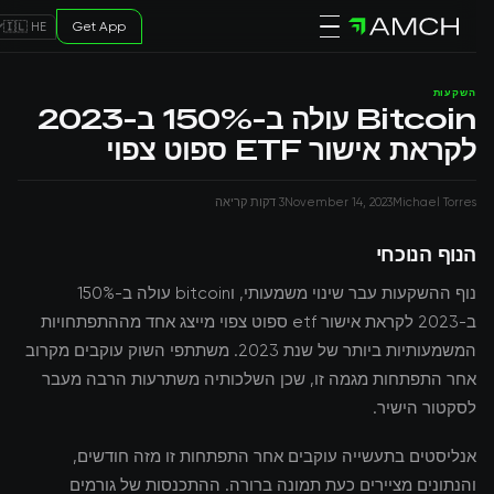
Get App
🇮🇱 HE
השקעות
Bitcoin עולה ב-150% ב-2023
לקראת אישור ETF ספוט צפוי
Michael Torres
November 14, 2023
3 דקות קריאה
הנוף הנוכחי
נוף ההשקעות עבר שינוי משמעותי, וbitcoin עולה ב-150%
ב-2023 לקראת אישור etf ספוט צפוי מייצג אחד מההתפתחויות
המשמעותיות ביותר של שנת 2023. משתתפי השוק עוקבים מקרוב
אחר התפתחות מגמה זו, שכן השלכותיה משתרעות הרבה מעבר
לסקטור הישיר.
אנליסטים בתעשייה עוקבים אחר התפתחות זו מזה חודשים,
והנתונים מציירים כעת תמונה ברורה. ההתכנסות של גורמים