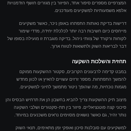
המצרפיים מספרים סיפור אחד, הפיזור בין מגזרים חושף הזדמנויות
אלפא משמעותיות למשקיעים מעודכנים.
דרישות בדיקת נאותות התפתחו באופן ניכר, כאשר משקיעים
מייחסים כיום חשיבות רבה יותר לכלכלת יחידה, מדדי שימור
לקוחות ורקורד של צוותי ניהול. בדיקה מוגברת זו מועילה בסופו של
דבר לבריאות השוק ולתשואות לטווח ארוך.
תחזית והשלכות השקעה
במבט קדימה לרבעונים הקרובים, סקטור ההשקעות ממוקם
להמשך התפתחות. מספר זרזים עשויים להאיץ או לכוון מחדש
מגמות נוכחיות, מה שהופך ניטור מתמשך לחיוני למשקיעים.
מיצוב תיק ההשקעות צריך להביא בחשבון הן את תרחיש הבסיס והן
סיכוני קצה פוטנציאליים. פיזור בין תת-סקטורים ושלבי השקעה
נותר זהיר, גם כאשר נושאים מסוימים נראים משכנעים במיוחד.
למשקיעים עם סובלנות סיכון ואופקי זמן מתאימים, תנאי השוק