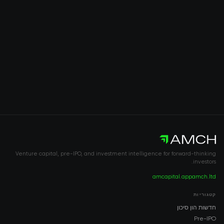
Venture capital, pre-IPO, and investment intelligence for forward-thinking
investors.
amcapital.app
amch.ltd
קטגוריות
חדשות הון סיכון
Pre-IPO