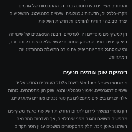
והנתונים מציירים כעת תמונה ברורה. ההתכנסות של גורמים
מקרו-כלכליים, חדשנות טכנולוגית ושינויים בסנטימנט המשקיעים
יצרה סביבה ייחודית להזדמנויות חדשות השקעות.
הן למשקיעים מוסדיים והן לפרטיים, הבנת הניואנסים של שינוי זה
היא קריטית. ספר המשחק המסורתי עשוי שלא להיות רלוונטי עוד,
ומי שמסתגל מהר יותר יפיק את מירב התועלת מההזדמנויות
המתהוות.
דינמיקת שוק וגורמים מניעים
Venture News markets בשנת 2025 מעוצבים מחדש על ידי
שינויים דמוגרפיים, אימוץ טכנולוגי ותנאי שוק הון מתפתחים. כוחות
אלה יוצרים ביצועים מתפצלים בין סוגי נכסים ואזורים גיאוגרפיים.
הון מוסדי ממשיך לזרום לתחום החדשות השקעות כאשר משקיעים
מחפשים תשואה והגנה מפני אינפלציה, אך העדפות ההקצאה
השתנו באופן ניכר. חלק מהסקטורים מושכים עניין חסר תקדים