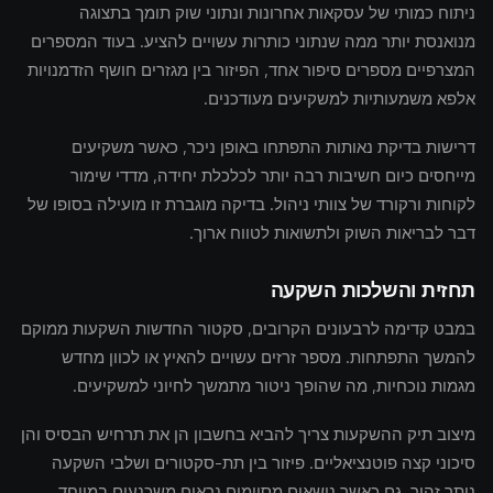
ניתוח כמותי של עסקאות אחרונות ונתוני שוק תומך בתצוגה
מנואנסת יותר ממה שנתוני כותרות עשויים להציע. בעוד המספרים
המצרפיים מספרים סיפור אחד, הפיזור בין מגזרים חושף הזדמנויות
אלפא משמעותיות למשקיעים מעודכנים.
דרישות בדיקת נאותות התפתחו באופן ניכר, כאשר משקיעים
מייחסים כיום חשיבות רבה יותר לכלכלת יחידה, מדדי שימור
לקוחות ורקורד של צוותי ניהול. בדיקה מוגברת זו מועילה בסופו של
דבר לבריאות השוק ולתשואות לטווח ארוך.
תחזית והשלכות השקעה
במבט קדימה לרבעונים הקרובים, סקטור החדשות השקעות ממוקם
להמשך התפתחות. מספר זרזים עשויים להאיץ או לכוון מחדש
מגמות נוכחיות, מה שהופך ניטור מתמשך לחיוני למשקיעים.
מיצוב תיק ההשקעות צריך להביא בחשבון הן את תרחיש הבסיס והן
סיכוני קצה פוטנציאליים. פיזור בין תת-סקטורים ושלבי השקעה
נותר זהיר, גם כאשר נושאים מסוימים נראים משכנעים במיוחד.