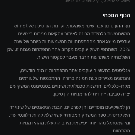
Elena Volkov
February 12, 2026
3 דקות קריאה
הנוף הנוכחי
נוף ההון סיכון עבר שינוי משמעותי, וקרנות הון סיכון ai-native
המשתמשות בלמידת מכונה לאיתור עסקאות מניבות ביצועים
עודפים מייצג אחד מההתפתחויות המשמעותיות ביותר של שנת
2026. משתתפי השוק עוקבים מקרוב אחר התפתחות מגמה זו, שכן
השלכותיה משתרעות הרבה מעבר לסקטור הישיר.
אנליסטים בתעשייה עוקבים אחר התפתחות זו מזה חודשים,
והנתונים מציירים כעת תמונה ברורה. ההתכנסות של גורמים
מקרו-כלכליים, חדשנות טכנולוגית ושינויים בסנטימנט המשקיעים
יצרה סביבה ייחודית להזדמנויות הון סיכון.
הן למשקיעים מוסדיים והן לפרטיים, הבנת הניואנסים של שינוי זה
היא קריטית. ספר המשחק המסורתי עשוי שלא להיות רלוונטי עוד,
ומי שמסתגל מהר יותר יפיק את מירב התועלת מההזדמנויות
המתהוות.