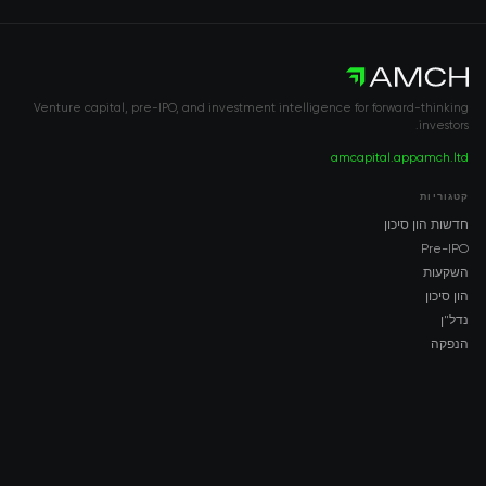
Venture capital, pre-IPO, and investment intelligence for forward-thinking
investors.
amcapital.app
amch.ltd
קטגוריות
חדשות הון סיכון
Pre-IPO
השקעות
הון סיכון
נדל"ן
הנפקה
COMPANY
About AMCH
AMCH App
Trustpilot