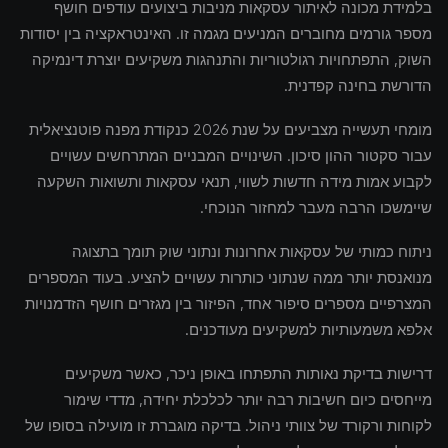
בלמידת מכונה לאיתור עסקאות מניבות ביצועים עודפים חושף
מספר גורמים מחוברים המניעים מגמה זו. האינטראקציה בין יסודות
השוק, התפתחויות רגולטוריות והתנהגות משקיעים יוצרת דינמיקה
הדורשת בחינה קפדנית.
מומחי תעשייה מצביעים על שנת 2026 כנקודת מפנה פוטנציאלית
עבור סקטור ההון סיכון. השינויים המבניים המתרחשים עשויים
לקבוע אמות מידה חדשות לשווי, תנאי עסקאות ותשואות השקעה
שיימשכו הרבה מעבר למחזור הנוכחי.
ניתוח כמותי של עסקאות אחרונות ונתוני שוק תומך בתצוגה
מנואנסת יותר ממה שנתוני כותרות עשויים להציע. בעוד המספרים
המצרפיים מספרים סיפור אחד, הפיזור בין מגזרים חושף הזדמנויות
אלפא משמעותיות למשקיעים מעודכנים.
דרישות בדיקת נאותות התפתחו באופן ניכר, כאשר משקיעים
מייחסים כיום חשיבות רבה יותר לכלכלת יחידה, מדדי שימור
לקוחות ורקורד של צוותי ניהול. בדיקה מוגברת זו מועילה בסופו של