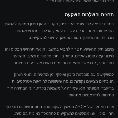
דבר לבריאות השוק ולתשואות לטווח ארוך.
תחזית והשלכות השקעה
במבט קדימה לרבעונים הקרובים, סקטור ההון סיכון ממוקם להמשך
התפתחות. מספר זרזים עשויים להאיץ או לכוון מחדש מגמות
נוכחיות, מה שהופך ניטור מתמשך לחיוני למשקיעים.
מיצוב תיק ההשקעות צריך להביא בחשבון הן את תרחיש הבסיס והן
סיכוני קצה פוטנציאליים. פיזור בין תת-סקטורים ושלבי השקעה
נותר זהיר, גם כאשר נושאים מסוימים נראים משכנעים במיוחד.
למשקיעים עם סובלנות סיכון ואופקי זמן מתאימים, תנאי השוק
הנוכחיים מציעים נקודות כניסה שעשויות להיראות אטרקטיביות
בדיעבד. המפתח הוא שמירה על משמעת בקריטריוני הבחירה תוך
פתיחות להזדמנויות מתהוות.
צוות המחקר של AMCH ממשיך לעקוב אחר התפתחויות ברחבי נוף
ההון סיכון. אנו ממליצים למשקיעים להתמקד באיכות בסיסית,