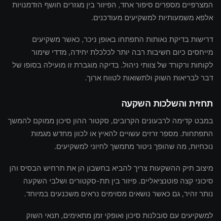
המצרפיים מספרים סיפור אחד, הפיזור בין מגזרים חושף הזדמנויות
אלפא משמעותיות למשקיעים מעודכנים.
דרישות בדיקת נאותות התפתחו באופן ניכר, כאשר משקיעים
מייחסים כיום חשיבות רבה יותר לכלכלת יחידה, מדדי שימור
לקוחות ורקורד של צוותי ניהול. בדיקה מוגברת זו מועילה בסופו של
דבר לבריאות השוק ולתשואות לטווח ארוך.
תחזית והשלכות השקעה
במבט קדימה לרבעונים הקרובים, סקטור ההון סיכון ממוקם להמשך
התפתחות. מספר זרזים עשויים להאיץ או לכוון מחדש מגמות
נוכחיות, מה שהופך ניטור מתמשך לחיוני למשקיעים.
מיצוב תיק ההשקעות צריך להביא בחשבון הן את תרחיש הבסיס והן
סיכוני קצה פוטנציאליים. פיזור בין תת-סקטורים ושלבי השקעה
נותר זהיר, גם כאשר נושאים מסוימים נראים משכנעים במיוחד.
למשקיעים עם סובלנות סיכון ואופקי זמן מתאימים, תנאי השוק