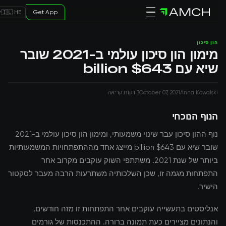
Get App
🇮🇱 HE
הון סיכון
מימון הון סיכון עולמי ב-2021 שובר
שיא עם $643 billion
Anna Kowalski
October 07, 2021
3 דקות קריאה
הנוף הנוכחי
נוף ההון סיכון עבר שינוי משמעותי, ומימון הון סיכון עולמי ב-2021
שובר שיא עם $643 billion מייצג אחד מההתפתחויות המשמעותיות
ביותר של שנת 2021. משתתפי השוק עוקבים מקרוב אחר
התפתחות מגמה זו, שכן השלכותיה משתרעות הרבה מעבר לסקטור
הישיר.
אנליסטים בתעשייה עוקבים אחר התפתחות זו מזה חודשים,
והנתונים מציירים כעת תמונה ברורה. ההתכנסות של גורמים