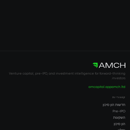
Venture capital, pre-IPO, and investment intelligence for forward-thinking
investors.
amcapital.app
amch.ltd
קטגוריות
חדשות הון סיכון
Pre-IPO
השקעות
הון סיכון