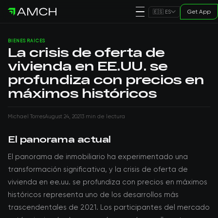
Get App
🇪🇸 ES
BIENES RAÍCES
La crisis de oferta de
vivienda en EE.UU. se
profundiza con precios en
máximos históricos
Michael Torres
August 24, 2021
3 min de lectura
El panorama actual
El panorama de inmobiliario ha experimentado una
transformación significativa, y la crisis de oferta de
vivienda en ee.uu. se profundiza con precios en máximos
históricos representa uno de los desarrollos más
trascendentales de 2021. Los participantes del mercado