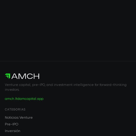
Venture capital, pre-IPO, and investment intelligence for forward-thinking
investors.
amch.ltd
amcapital.app
CATEGORÍAS
Noticias Venture
Pre-IPO
Inversión