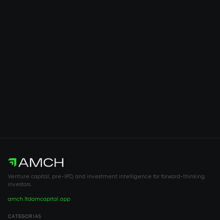
Venture capital, pre-IPO, and investment intelligence for forward-thinking
investors.
amch.ltd
amcapital.app
CATEGORÍAS