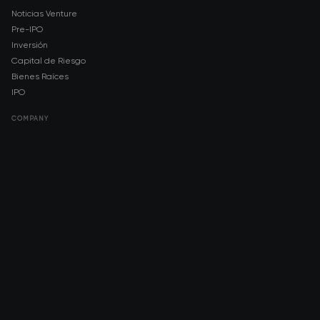
Noticias Venture
Pre-IPO
Inversión
Capital de Riesgo
Bienes Raíces
IPO
COMPANY
About AMCH
AMCH App
Trustpilot
DOWNLOAD
App Store
Google Play
RISK DISCLOSURE & LEGAL NOTICE
© 2026 2021 — 2026 AMCH Ltd. Todos los derechos reservados.