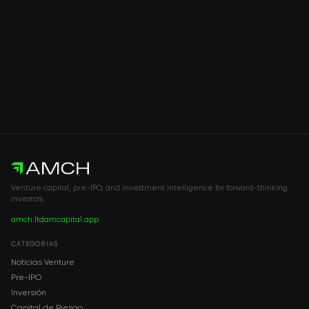
Venture capital, pre-IPO, and investment intelligence for forward-thinking
investors.
amch.ltd
amcapital.app
CATEGORÍAS
Noticias Venture
Pre-IPO
Inversión
Capital de Riesgo