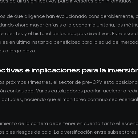
es de alfa significativas para inversores bien informados.
itos de due diligence han evolucionado considerablemente, c
dando ahora mayor énfasis a la economía unitaria, las métri
e clientes y el historial de los equipos directivos. Este escrut
s en última instancia beneficioso para la salud del mercad
s a largo plazo.
tivas e implicaciones para la inversió
los próximos trimestres, el sector de pre-OPV está posicion
ón continuada. Varios catalizadores podrían acelerar o rediri
 actuales, haciendo que el monitoreo continuo sea esencial
namiento de la cartera debe tener en cuenta tanto el escen
sibles riesgos de cola. La diversificación entre subsectores