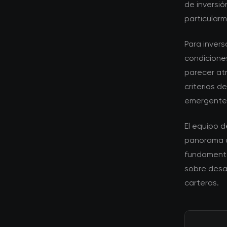
de inversi
particular
Para invers
condicione
parecer atr
criterios 
emergente
El equipo 
panorama d
fundamenta
sobre desa
carteras.