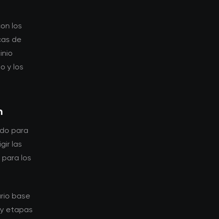
on los
cas de
inio
o y los
n
ado para
gir las
 para los
ario base
 y etapas