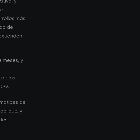
tiva, y
de
rrollos más
ndo de
 extienden
e meses, y
 de los
OPV.
 matices de
aplique, y
ades