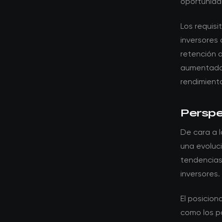
oportunidad
Los requis
inversores 
retención d
aumentado e
rendimiento
Perspec
De cara a 
una evoluci
tendencias
inversores.
El posicio
como los po