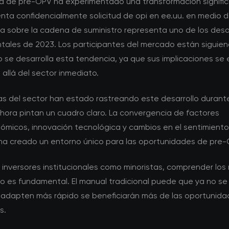
a de pre-OPV ha experimentado una transformación significa
nta confidencialmente solicitud de opi en ee.uu. en medio 
ia sobre la cadena de suministro representa uno de los desa
tales de 2023. Los participantes del mercado están siguie
 se desarrolla esta tendencia, ya que sus implicaciones se
allá del sector inmediato.
tas del sector han estado rastreando este desarrollo durant
ahora pintan un cuadro claro. La convergencia de factores
micos, innovación tecnológica y cambios en el sentimiento
 ha creado un entorno único para las oportunidades de pre-
 inversores institucionales como minoristas, comprender los
 es fundamental. El manual tradicional puede que ya no se 
 adapten más rápido se beneficiarán más de las oportunid
s.