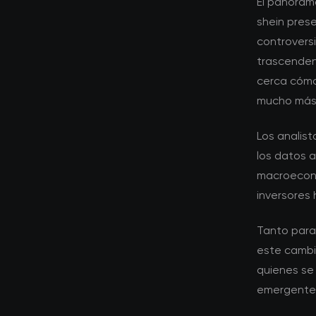
El panoram
shein prese
controvers
trascenden
cerca cómo
mucho más 
Los analis
los datos 
macroeconó
inversores
Tanto para
este cambio
quienes se
emergente