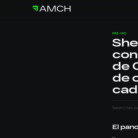
PRE-IPO
She
con
de 
de 
cad
Sarah Chen
Ju
El pan