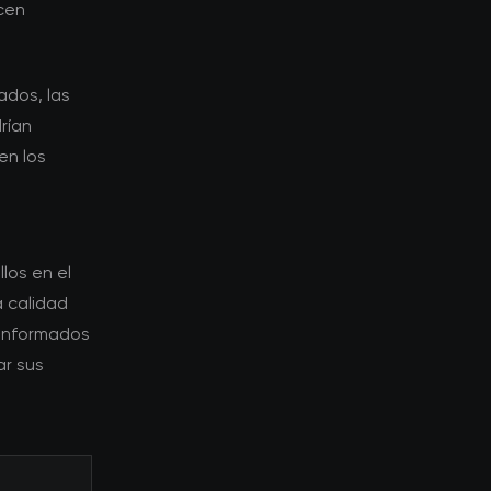
cen
ados, las
rían
en los
los en el
 calidad
 informados
ar sus