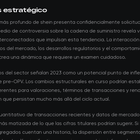
s estratégico
 más profundo de shein presenta confidencialmente solicitud
edio de controversia sobre la cadena de suministro revela v
nterconectados que impulsan esta tendencia. La interacción 
s del mercado, los desarrollos regulatorios y el comportami
 crea una dinámica que requiere un examen cuidadoso.
os del sector señalan 2023 como un potencial punto de infle
de pre-OPV. Los cambios estructurales en curso podrían esta
erentes para valoraciones, términos de transacciones y ren
n que persistan mucho más allá del ciclo actual.
 cuantitativo de transacciones recientes y datos de mercad
más matizada de lo que las cifras titulares podrían sugerir. Si 
regados cuentan una historia, la dispersión entre segmento