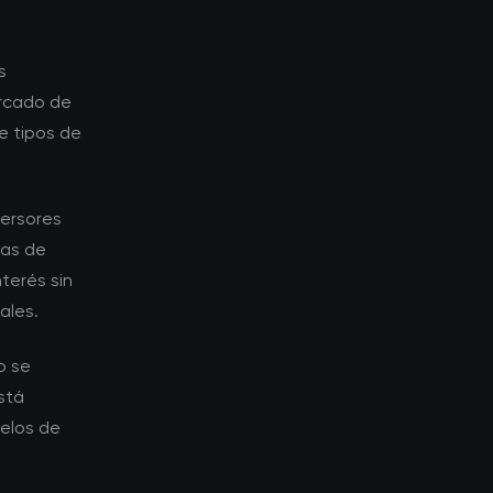
s
ercado de
e tipos de
versores
ias de
terés sin
ales.
o se
stá
elos de