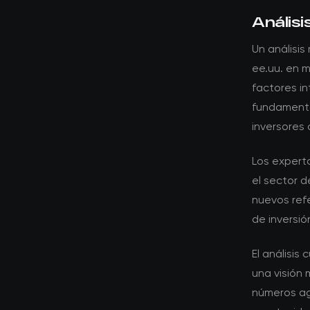
Análisi
Un análisis
ee.uu. en m
factores i
fundamento
inversores
Los expert
el sector 
nuevos ref
de inversió
El análisis
una visión 
números ag