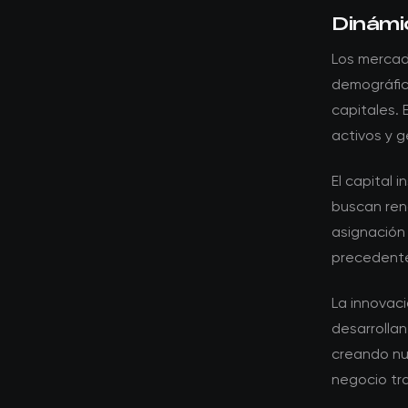
Dinámi
Los mercad
demográfic
capitales.
activos y g
El capital 
buscan rend
asignación
precedente
La innovac
desarrollan
creando nu
negocio tra