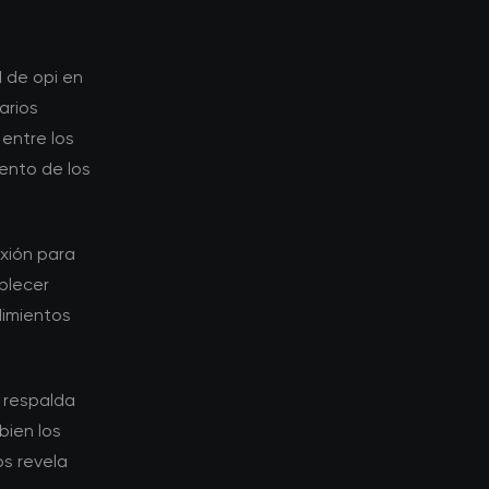
 de opi en
arios
entre los
ento de los
xión para
blecer
dimientos
o respalda
bien los
s revela