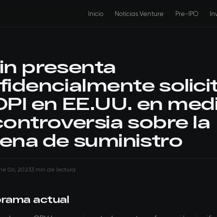
Inicio
Noticias Venture
Pre-IPO
In
in presenta
fidencialmente solici
OPI en EE.UU. en med
controversia sobre la
ena de suministro
ne 06, 2023
3 min de lectura
orama actual