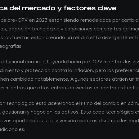
ca del mercado y factores clave
os pre-OPV en 2023 están siendo remodelados por cambio
os, adopción tecnológica y condiciones cambiantes del m
 Estas fuerzas están creando un rendimiento divergente entr
eografías.
institucional continúa fluyendo hacia pre-OPV mientras los in
imiento y protección contra la inflación, pero las preferenc
 han cambiado notablemente. Algunos sectores atraen un in
s mientras que otros enfrentan vientos en contra estructur
ión tecnológica está acelerando el ritmo del cambio en cóm
, gestionan y negocian los activos. Esta capa tecnológica e
evas oportunidades de inversión mientras disrumpe los mod
dicionales.