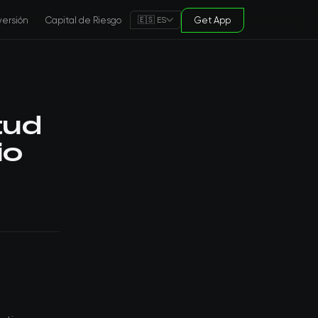
versión
Capital de Riesgo
Get App
🇪🇸 ES
tud
io