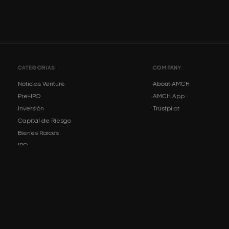
CATEGORÍAS
COMPANY
Noticias Venture
About AMCH
Pre-IPO
AMCH App
Inversión
Trustpilot
Capital de Riesgo
Bienes Raíces
IPO