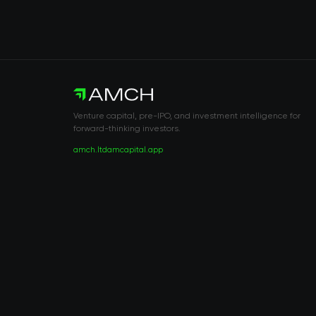
Venture capital, pre-IPO, and investment intelligence for
forward-thinking investors.
amch.ltd
amcapital.app
RISK DISCLOSURE & LEGAL NOTICE
© 2026 2021 — 2026 AMCH Ltd. Todos los derechos reservados.