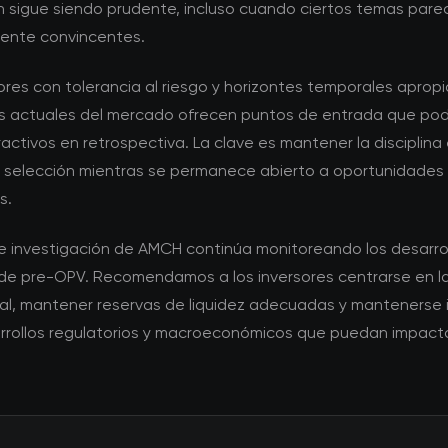
ón sigue siendo prudente, incluso cuando ciertos temas pare
mente convincentes.
ores con tolerancia al riesgo y horizontes temporales apropi
s actuales del mercado ofrecen puntos de entrada que pod
activos en retrospectiva. La clave es mantener la disciplina 
de selección mientras se permanece abierto a oportunidades
s.
de investigación de AMCH continúa monitoreando los desarrol
e pre-OPV. Recomendamos a los inversores centrarse en la
l, mantener reservas de liquidez adecuadas y mantenerse
rrollos regulatorios y macroeconómicos que puedan impact