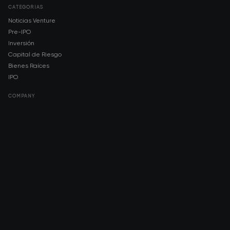
CATEGORÍAS
Noticias Venture
Pre-IPO
Inversión
Capital de Riesgo
Bienes Raíces
IPO
COMPANY
About AMCH
AMCH App
Trustpilot
DOWNLOAD
App Store
Google Play
RISK DISCLOSURE & LEGAL NOTICE