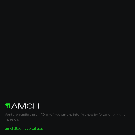
Venture capital, pre-IPO, and investment intelligence for forward-thinking
investors.
amch.ltd
amcapital.app