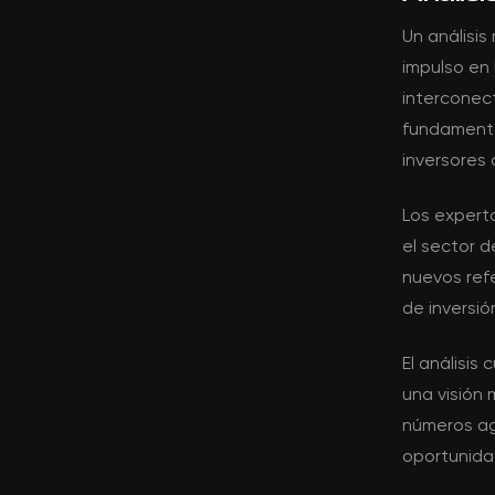
Un análisis
impulso en 
interconec
fundamento
inversores
Los expert
el sector d
nuevos ref
de inversió
El análisis
una visión 
números ag
oportunidad