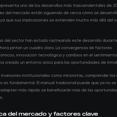
representa uno de los desarrollos más trascendentales de 2
tes del mercado están siguiendo de cerca cómo se desarrol
 ya que sus implicaciones se extienden mucho más allá del s
tas del sector han estado rastreando este desarrollo durant
ahora pintan un cuadro claro. La convergencia de factores
micos, innovación tecnológica y cambios en el sentimiento
ha creado un entorno único para las oportunidades de inmobi
 inversores institucionales como minoristas, comprender los
 es fundamental. El manual tradicional puede que ya no se 
 adapten más rápido se beneficiarán más de las oportunid
s.
ca del mercado y factores clave