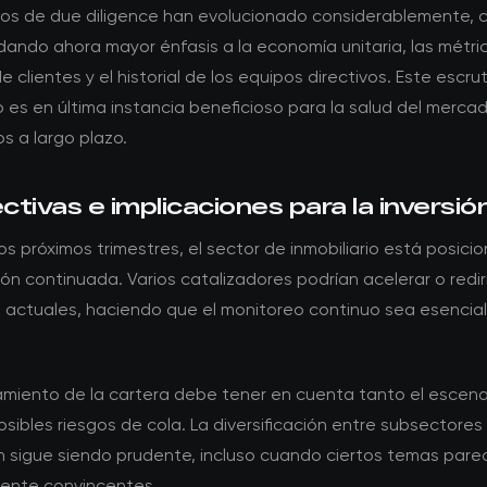
itos de due diligence han evolucionado considerablemente, c
dando ahora mayor énfasis a la economía unitaria, las métri
e clientes y el historial de los equipos directivos. Este escrut
s en última instancia beneficioso para la salud del mercad
s a largo plazo.
tivas e implicaciones para la inversió
os próximos trimestres, el sector de inmobiliario está posic
ón continuada. Varios catalizadores podrían acelerar o rediri
 actuales, haciendo que el monitoreo continuo sea esencial
namiento de la cartera debe tener en cuenta tanto el escen
sibles riesgos de cola. La diversificación entre subsectores
ón sigue siendo prudente, incluso cuando ciertos temas pare
mente convincentes.