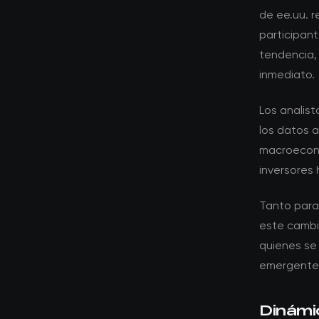
de ee.uu. 
participan
tendencia,
inmediato.
Los analis
los datos 
macroeconó
inversores 
Tanto para
este cambio
quienes se
emergente
Dinámi