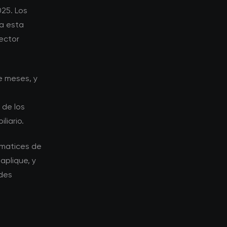
025. Los
la esta
ector
e meses, y
 de los
liario.
 matices de
aplique, y
ades