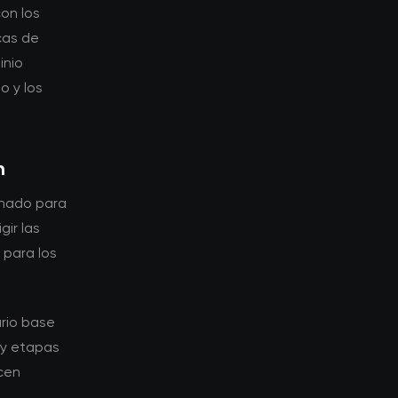
on los
cas de
inio
o y los
n
ionado para
gir las
 para los
ario base
 y etapas
cen