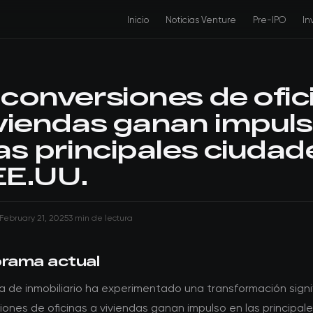
Inicio
Noticias Venture
Pre-IPO
In
 conversiones de ofic
iviendas ganan impul
las principales ciudad
EE.UU.
February 21, 2025
3 min de lectura
orama actual
 de inmobiliario ha experimentado una transformación signif
iones de oficinas a viviendas ganan impulso en las principal