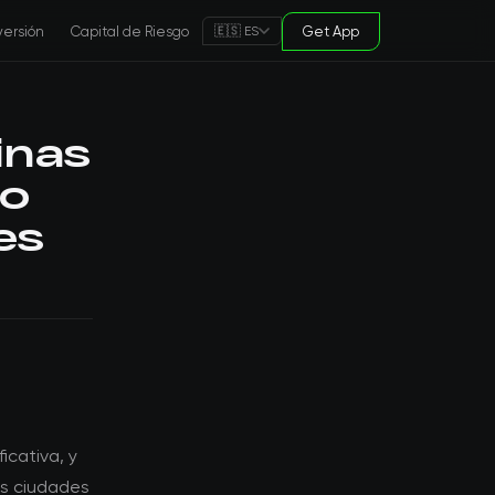
versión
Capital de Riesgo
Get App
🇪🇸 ES
inas
so
es
icativa, y
es ciudades