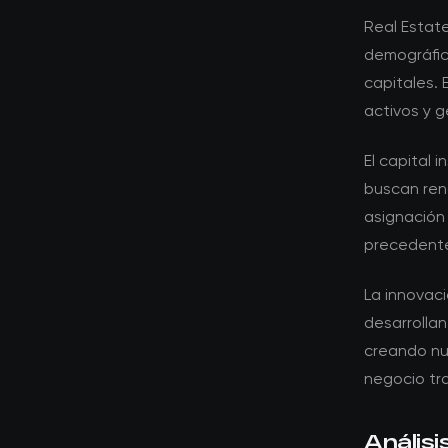
Real Estat
demográfic
capitales.
activos y g
El capital 
buscan rend
asignación
precedente
La innovac
desarrollan
creando nu
negocio tra
Análisi