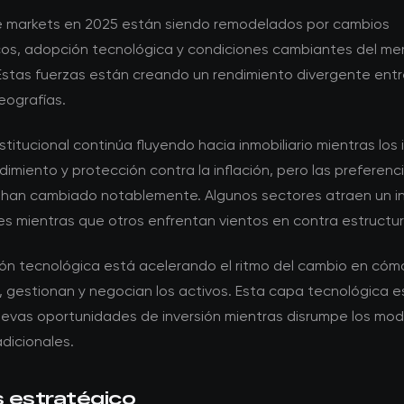
e markets en 2025 están siendo remodelados por cambios
os, adopción tecnológica y condiciones cambiantes del m
 Estas fuerzas están creando un rendimiento divergente entr
eografías.
institucional continúa fluyendo hacia inmobiliario mientras los
imiento y protección contra la inflación, pero las preferenc
 han cambiado notablemente. Algunos sectores atraen un in
s mientras que otros enfrentan vientos en contra estructur
ión tecnológica está acelerando el ritmo del cambio en cóm
, gestionan y negocian los activos. Esta capa tecnológica e
evas oportunidades de inversión mientras disrumpe los mod
dicionales.
s estratégico