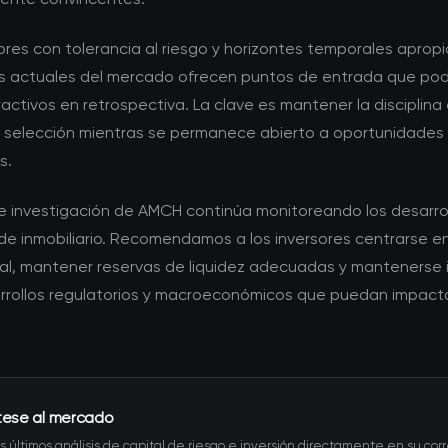
ores con tolerancia al riesgo y horizontes temporales apropi
s actuales del mercado ofrecen puntos de entrada que pod
activos en retrospectiva. La clave es mantener la disciplina 
de selección mientras se permanece abierto a oportunidades
s.
de investigación de AMCH continúa monitoreando los desarrol
e inmobiliario. Recomendamos a los inversores centrarse en
l, mantener reservas de liquidez adecuadas y mantenerse
rrollos regulatorios y macroeconómicos que puedan impact
tese al mercado
s últimos análisis de capital de riesgo e inversión directamente en su corr