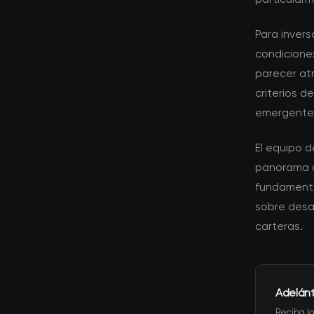
Para invers
condicione
parecer atr
criterios 
emergente
El equipo 
panorama d
fundamenta
sobre desa
carteras.
Adelán
Reciba lo