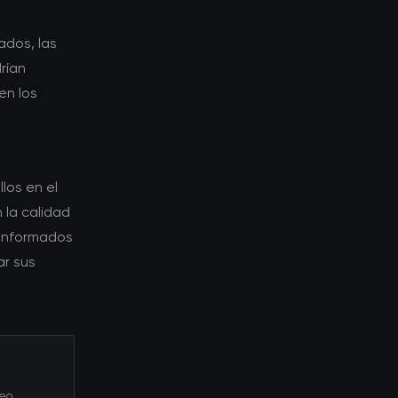
ados, las
rían
en los
los en el
 la calidad
 informados
ar sus
eo.