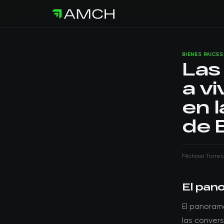
BIENES RAÍCES
Las
a v
en 
de 
Michael Torres
El pan
El panorama
las convers