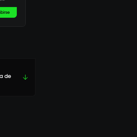
ibirse
da de
↓