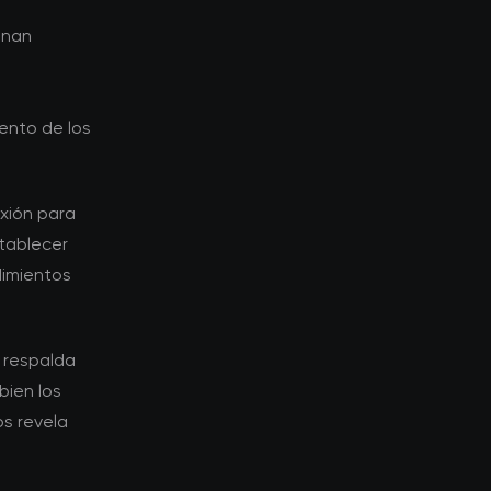
anan
ento de los
xión para
stablecer
dimientos
o respalda
bien los
s revela