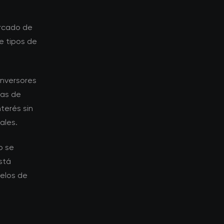
ercado de
e tipos de
 inversores
ias de
terés sin
ales.
o se
stá
elos de