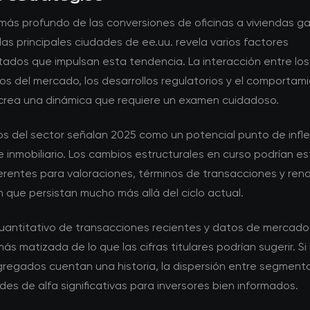
 más profundo de las conversiones de oficinas a viviendas g
las principales ciudades de ee.uu. revela varios factores
tados que impulsan esta tendencia. La interacción entre los
s del mercado, los desarrollos regulatorios y el comportami
 crea una dinámica que requiere un examen cuidadoso.
os del sector señalan 2025 como un potencial punto de infle
e inmobiliario. Los cambios estructurales en curso podrían e
erentes para valoraciones, términos de transacciones y ren
n que persistan mucho más allá del ciclo actual.
 cuantitativo de transacciones recientes y datos de mercad
más matizada de lo que las cifras titulares podrían sugerir. Si 
regados cuentan una historia, la dispersión entre segmento
es de alfa significativas para inversores bien informados.