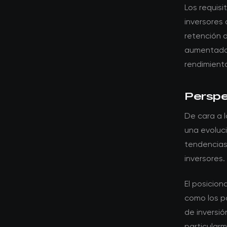
Los requis
inversores 
retención d
aumentado e
rendimiento
Perspec
De cara a l
una evoluci
tendencias
inversores.
El posicio
como los po
de inversi
particular