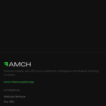
Venture capital, pre-IPO, and investment intelligence for forward-thinking
investors.
amch.ltd
amcapital.app
CATEGORÍAS
Noticias Venture
Pre-IPO