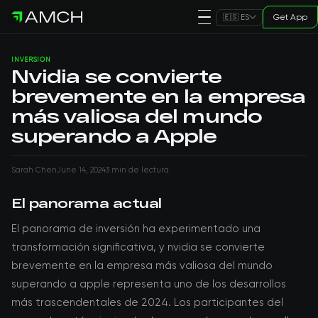
Get App
🇪🇸 ES
INVERSIÓN
Nvidia se convierte
brevemente en la empresa
más valiosa del mundo
superando a Apple
Sarah Chen
June 14, 2024
3 min de lectura
El panorama actual
El panorama de inversión ha experimentado una
transformación significativa, y nvidia se convierte
brevemente en la empresa más valiosa del mundo
superando a apple representa uno de los desarrollos
más trascendentales de 2024. Los participantes del