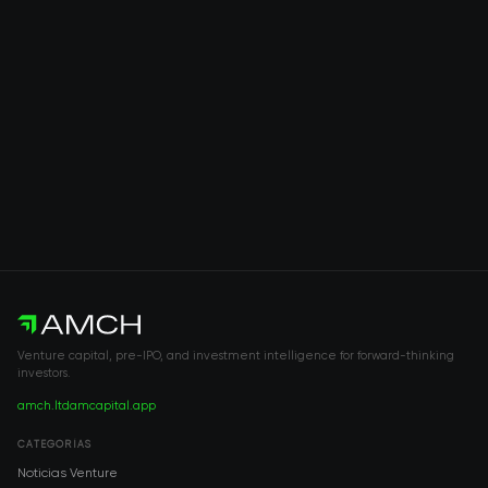
Venture capital, pre-IPO, and investment intelligence for forward-thinking
investors.
amch.ltd
amcapital.app
CATEGORÍAS
Noticias Venture