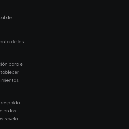
tal de
ento de los
ión para el
stablecer
dimientos
o respalda
bien los
s revela