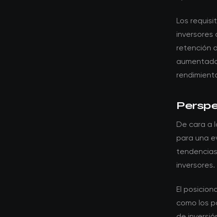
Los requis
inversores 
retención d
aumentado e
rendimiento
Perspec
De cara a l
para una ev
tendencias
inversores.
El posicio
como los po
de inversi