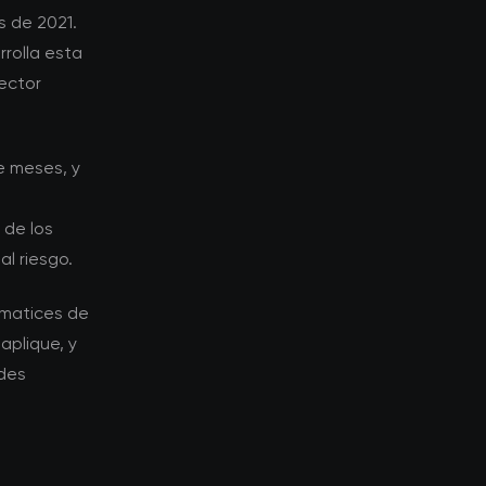
s de 2021.
rolla esta
ector
e meses, y
 de los
l riesgo.
 matices de
aplique, y
ades