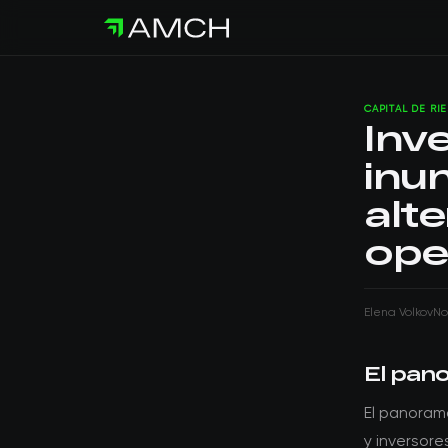
CAPITAL DE RI
Inv
inun
alte
ope
Elena Volkov
No
El pan
El panorama
y inversore