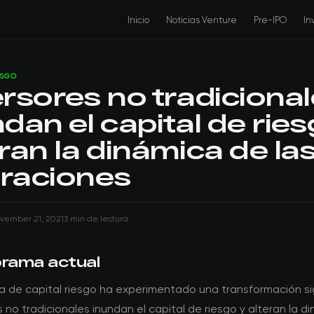
Inicio
Noticias Venture
Pre-IPO
In
ESGO
ersores no tradiciona
dan el capital de ries
ran la dinámica de la
raciones
vember 21, 2021
3 min de lectura
orama actual
 de capital riesgo ha experimentado una transformación sig
s no tradicionales inundan el capital de riesgo y alteran la d