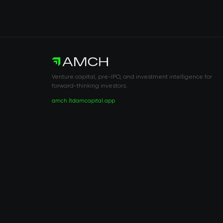
Venture capital, pre-IPO, and investment intelligence for
forward-thinking investors.
amch.ltd
amcapital.app
RISK DISCLOSURE & LEGAL NOTICE
© 2026 2021 — 2026 AMCH Ltd. Todos los derechos reservados.