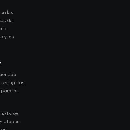
on los
cas de
inio
o y los
n
icionado
edirigir las
 para los
ario base
 y etapas
cen