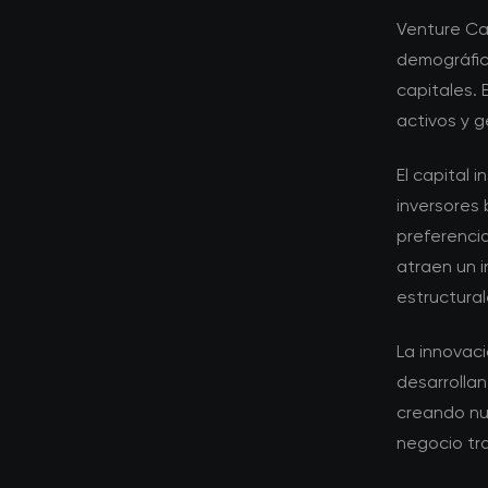
Venture Ca
demográfic
capitales.
activos y g
El capital 
inversores 
preferenci
atraen un 
estructural
La innovac
desarrollan
creando nu
negocio tra