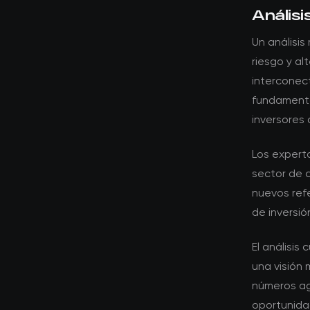
Análisi
Un análisis
riesgo y al
interconec
fundamento
inversores
Los experto
sector de c
nuevos ref
de inversió
El análisis
una visión 
números ag
oportunidad