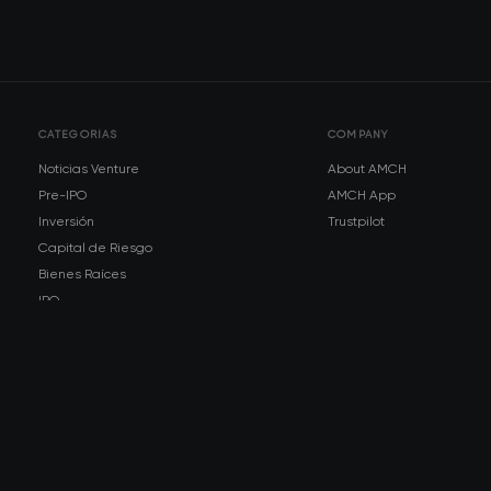
CATEGORÍAS
COMPANY
Noticias Venture
About AMCH
Pre-IPO
AMCH App
Inversión
Trustpilot
Capital de Riesgo
Bienes Raíces
IPO