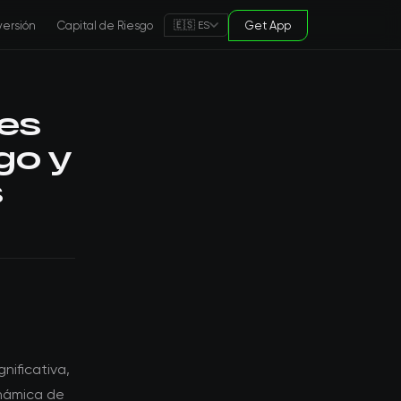
versión
Capital de Riesgo
Get App
🇪🇸 ES
les
go y
s
nificativa,
inámica de