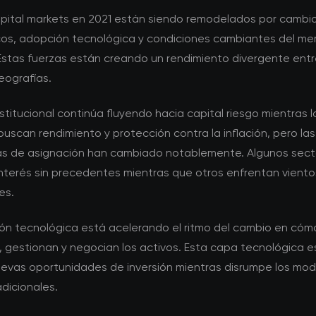
pital markets en 2021 están siendo remodelados por cambi
os, adopción tecnológica y condiciones cambiantes del m
 Estas fuerzas están creando un rendimiento divergente entr
eografías.
institucional continúa fluyendo hacia capital riesgo mientras l
buscan rendimiento y protección contra la inflación, pero las
as de asignación han cambiado notablemente. Algunos sect
interés sin precedentes mientras que otros enfrentan viento
es.
ión tecnológica está acelerando el ritmo del cambio en cóm
, gestionan y negocian los activos. Esta capa tecnológica e
evas oportunidades de inversión mientras disrumpe los mod
dicionales.