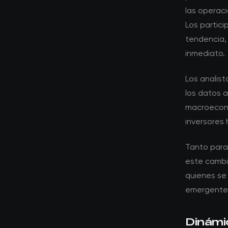
las operac
Los partic
tendencia,
inmediato.
Los analis
los datos 
macroeconó
inversores 
Tanto para
este cambio
quienes se
emergente
Dinámi