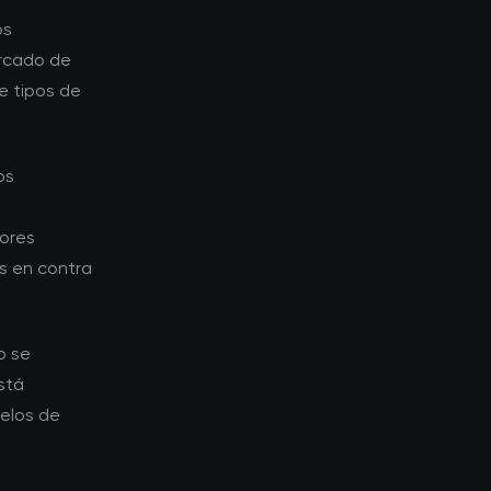
os
ercado de
e tipos de
os
ores
s en contra
o se
stá
elos de