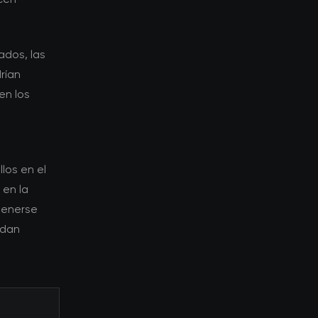
ados, las
rían
en los
los en el
 en la
tenerse
edan