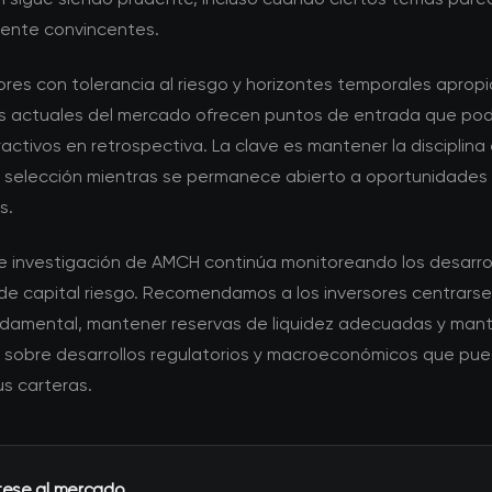
mente convincentes.
ores con tolerancia al riesgo y horizontes temporales apropi
s actuales del mercado ofrecen puntos de entrada que pod
activos en retrospectiva. La clave es mantener la disciplina 
de selección mientras se permanece abierto a oportunidades
s.
de investigación de AMCH continúa monitoreando los desarrol
e capital riesgo. Recomendamos a los inversores centrarse
ndamental, mantener reservas de liquidez adecuadas y man
 sobre desarrollos regulatorios y macroeconómicos que pu
s carteras.
tese al mercado