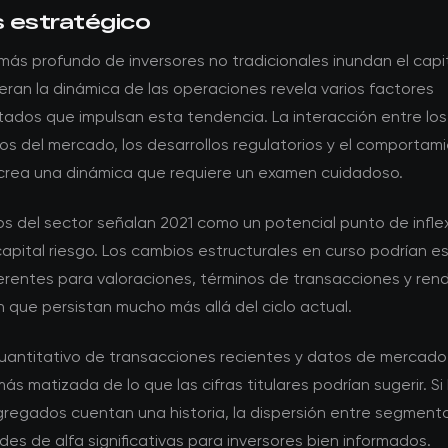
s estratégico
 más profundo de inversores no tradicionales inundan el capi
teran la dinámica de las operaciones revela varios factores
tados que impulsan esta tendencia. La interacción entre los
s del mercado, los desarrollos regulatorios y el comportami
 crea una dinámica que requiere un examen cuidadoso.
s del sector señalan 2021 como un potencial punto de inflex
apital riesgo. Los cambios estructurales en curso podrían e
erentes para valoraciones, términos de transacciones y ren
n que persistan mucho más allá del ciclo actual.
 cuantitativo de transacciones recientes y datos de mercad
más matizada de lo que las cifras titulares podrían sugerir. Si 
regados cuentan una historia, la dispersión entre segmento
es de alfa significativas para inversores bien informados.