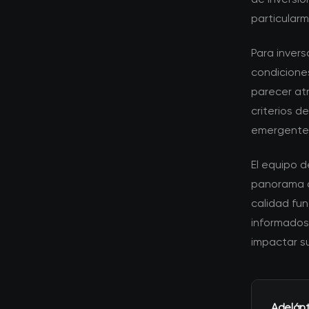
particular
Para invers
condicione
parecer atr
criterios 
emergente
El equipo 
panorama d
calidad fu
informados
impactar su
Adelán