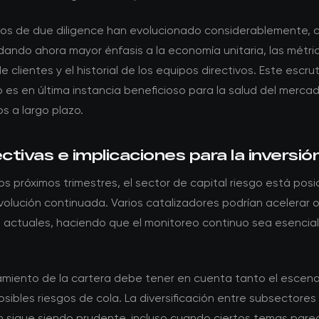
itos de due diligence han evolucionado considerablemente, c
dando ahora mayor énfasis a la economía unitaria, las métri
e clientes y el historial de los equipos directivos. Este escrut
s en última instancia beneficioso para la salud del mercad
s a largo plazo.
tivas e implicaciones para la inversió
os próximos trimestres, el sector de capital riesgo está pos
olución continuada. Varios catalizadores podrían acelerar o r
 actuales, haciendo que el monitoreo continuo sea esencial
namiento de la cartera debe tener en cuenta tanto el escen
sibles riesgos de cola. La diversificación entre subsectores
ón sigue siendo prudente, incluso cuando ciertos temas pare