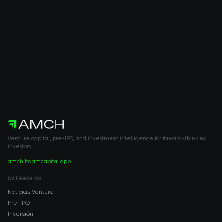
Venture capital, pre-IPO, and investment intelligence for forward-thinking
investors.
amch.ltd
amcapital.app
CATEGORÍAS
Noticias Venture
Pre-IPO
Inversión