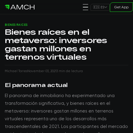
Get App
🇪🇸 ES
BIENES RAÍCES
Bienes raíces en el
metaverso: inversores
gastan millones en
terrenos virtuales
Michael Torres
November 03, 2021
3 min de lectura
El panorama actual
El panorama de inmobiliario ha experimentado una
transformación significativa, y bienes raíces en el
metaverso: inversores gastan millones en terrenos
virtuales representa uno de los desarrollos más
trascendentales de 2021. Los participantes del mercado