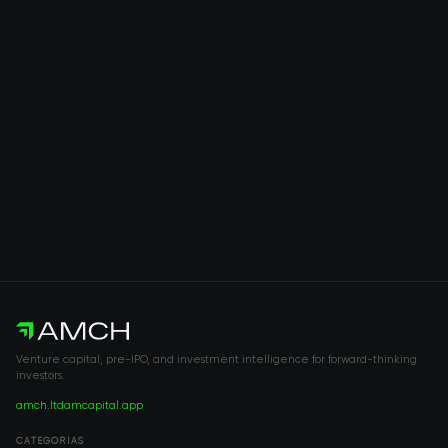
Venture capital, pre-IPO, and investment intelligence for forward-thinking
investors.
amch.ltd
amcapital.app
CATEGORÍAS