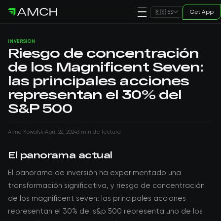
Get App
🇪🇸 ES
INVERSIÓN
Riesgo de concentración
de los Magnificent Seven:
las principales acciones
representan el 30% del
S&P 500
Anna Kowalski
April 22, 2024
3 min de lectura
El panorama actual
El panorama de inversión ha experimentado una
transformación significativa, y riesgo de concentración
de los magnificent seven: las principales acciones
representan el 30% del s&p 500 representa uno de los