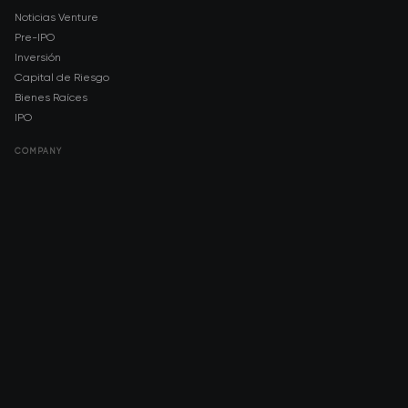
Noticias Venture
Pre-IPO
Inversión
Capital de Riesgo
Bienes Raíces
IPO
COMPANY
About AMCH
AMCH App
Trustpilot
DOWNLOAD
App Store
Google Play
RISK DISCLOSURE & LEGAL NOTICE
© 2026 2021 — 2026 AMCH Ltd. Todos los derechos reservados.