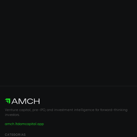
Venture capital, pre-IPO, and investment intelligence for forward-thinking
investors.
amch.ltd
amcapital.app
CATEGORÍAS