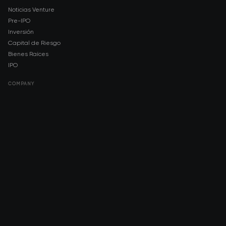
Noticias Venture
Pre-IPO
Inversión
Capital de Riesgo
Bienes Raíces
IPO
COMPANY
About AMCH
AMCH App
Trustpilot
DOWNLOAD
App Store
Google Play
RISK DISCLOSURE & LEGAL NOTICE
© 2026 2021 — 2026 AMCH Ltd. Todos los derechos reservados.