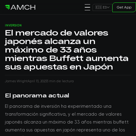
Get App
🇪🇸 ES
INVERSIÓN
El mercado de valores
japonés alcanza un
máximo de 33 años
mientras Buffett aumenta
sus apuestas en Japón
James Wright
April 13, 2023
3 min de lectura
El panorama actual
El panorama de inversión ha experimentado una
transformación significativa, y el mercado de valores
japonés alcanza un máximo de 33 años mientras buffett
aumenta sus apuestas en japón representa uno de los