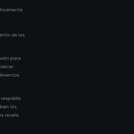
ctivamente
ento de los
xión para
blecer
dimientos
o respalda
bien los
s revela