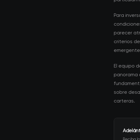
Para invers
condicione
parecer atr
criterios 
emergente
El equipo 
panorama d
fundamenta
sobre desa
carteras.
Adelán
Reciba lo