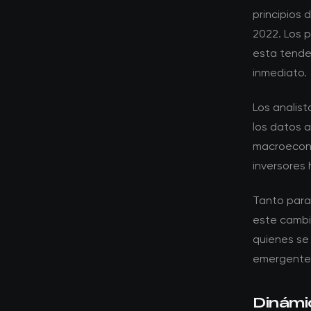
principios
2022. Los 
esta tende
inmediato.
Los analis
los datos 
macroeconó
inversores
Tanto para
este cambio
quienes se
emergente
Dinámi