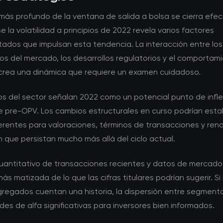
 más profundo de la ventana de salida a bolsa se cierra efe
se la volatilidad a principios de 2022 revela varios factores
tados que impulsan esta tendencia. La interacción entre los
s del mercado, los desarrollos regulatorios y el comportami
 crea una dinámica que requiere un examen cuidadoso.
os del sector señalan 2022 como un potencial punto de infle
de pre-OPV. Los cambios estructurales en curso podrían esta
erentes para valoraciones, términos de transacciones y ren
n que persistan mucho más allá del ciclo actual.
 cuantitativo de transacciones recientes y datos de mercad
más matizada de lo que las cifras titulares podrían sugerir. Si 
regados cuentan una historia, la dispersión entre segmento
es de alfa significativas para inversores bien informados.