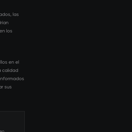
ados, las
rían
en los
los en el
 calidad
 informados
ar sus
eo.