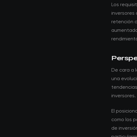
Los requis
inversores 
retención d
aumentado e
rendimiento
Perspec
De cara a 
una evoluci
tendencias
inversores.
El posicio
como los po
de inversi
particular