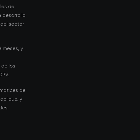
les de
 desarrolla
del sector
e meses, y
 de los
OPV.
 matices de
aplique, y
ades