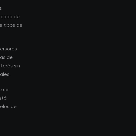
s
ercado de
e tipos de
versores
ias de
terés sin
ales.
o se
stá
elos de