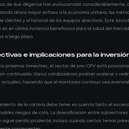
itos de due diligence han evolucionado considerablemente, c
dando ahora mayor énfasis a la economía unitaria, las métri
e clientes y el historial de los equipos directivos. Este escrut
s en última instancia beneficioso para la salud del mercad
s a largo plazo.
tivas e implicaciones para la inversió
los próximos trimestres, el sector de pre-OPV está posicion
ón continuada. Varios catalizadores podrían acelerar o rediri
 actuales, haciendo que el monitoreo continuo sea esencial
namiento de la cartera debe tener en cuenta tanto el escen
sibles riesgos de cola. La diversificación entre subsectores
ón sigue siendo prudente, incluso cuando ciertos temas pare
mente convincentes.