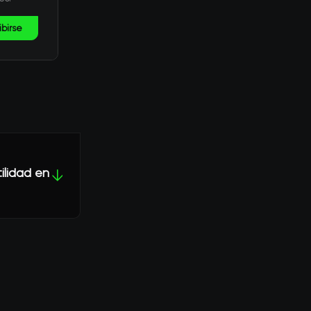
ibirse
tilidad en
↓