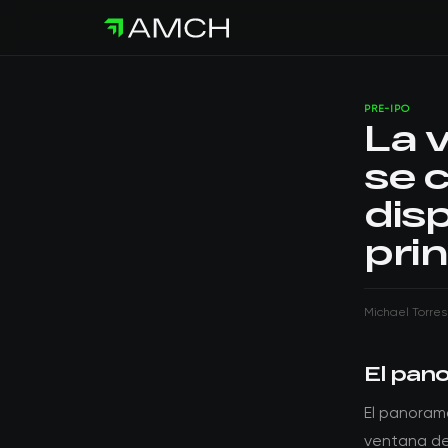
PRE-IPO
La 
se 
disp
pri
Michael Torres
El pan
El panoram
ventana de 