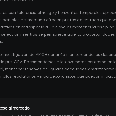
ores con tolerancia al riesgo y horizontes temporales apropi
s actuales del mercado ofrecen puntos de entrada que pod
activos en retrospectiva. La clave es mantener la disciplina 
de selección mientras se permanece abierto a oportunidades
s.
de investigación de AMCH continúa monitoreando los desarrol
e pre-OPV. Recomendamos a los inversores centrarse en la
l, mantener reservas de liquidez adecuadas y mantenerse
rrollos regulatorios y macroeconómicos que puedan impact
tese al mercado
s últimos análisis de capital de riesgo e inversión directamente en su corr