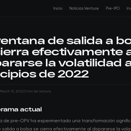
Inicio
Noticias Venture
Pre-IPO
In
ventana de salida a b
cierra efectivamente a
ararse la volatilidad 
ncipios de 2022
March 15, 2022
3 min de lectura
orama actual
a de pre-OPV ha experimentado una transformación significa
salida a bolsa se cierra efectivamente al dispararse la volat