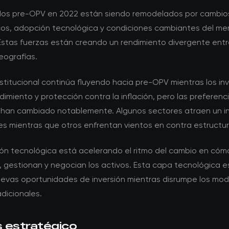
os pre-OPV en 2022 están siendo remodelados por cambio
os, adopción tecnológica y condiciones cambiantes del m
 Estas fuerzas están creando un rendimiento divergente entr
eografías.
institucional continúa fluyendo hacia pre-OPV mientras los in
imiento y protección contra la inflación, pero las preferenc
 han cambiado notablemente. Algunos sectores atraen un in
s mientras que otros enfrentan vientos en contra estructur
ión tecnológica está acelerando el ritmo del cambio en cóm
, gestionan y negocian los activos. Esta capa tecnológica e
evas oportunidades de inversión mientras disrumpe los mod
dicionales.
s estratégico