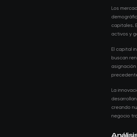
Los mercad
demográfic
capitales.
activos y g
El capital 
buscan rend
asignación
precedente
La innovac
desarrollan
creando nu
negocio tra
Análisi