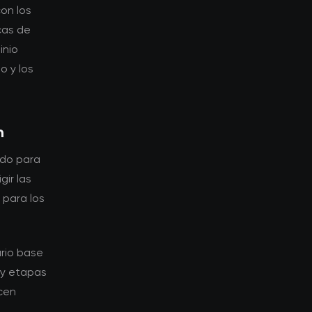
on los
cas de
inio
o y los
n
ado para
gir las
 para los
ario base
 y etapas
cen