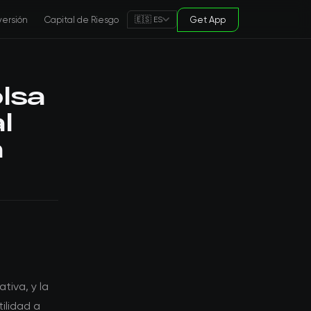
versión
Capital de Riesgo
Get App
🇪🇸 ES
olsa
l
a
tiva, y la
ilidad a