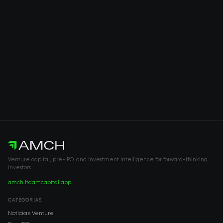
Venture capital, pre-IPO, and investment intelligence for forward-thinking
investors.
amch.ltd
amcapital.app
CATEGORÍAS
Noticias Venture