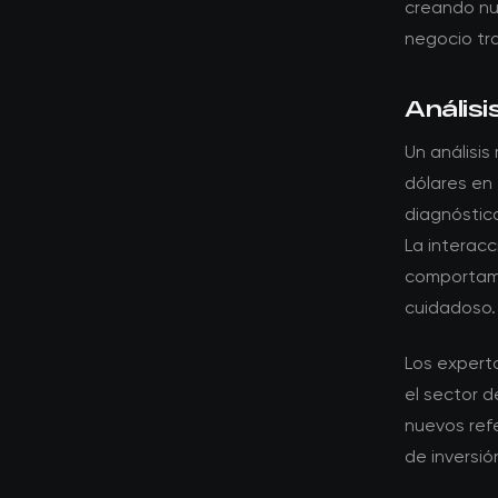
creando nu
negocio tra
Análisi
Un análisis
dólares en 
diagnóstic
La interacc
comportami
cuidadoso.
Los expert
el sector d
nuevos ref
de inversió