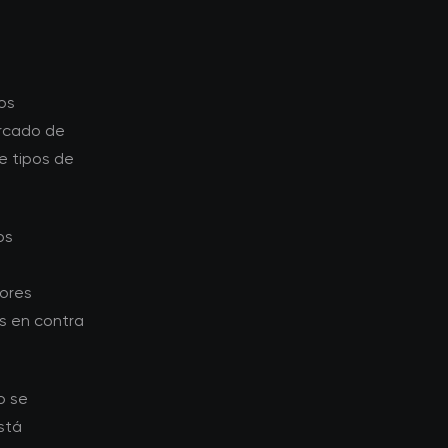
os
ercado de
e tipos de
os
ores
s en contra
o se
stá