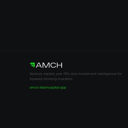
Venture capital, pre-IPO, and investment intelligence for
forward-thinking investors.
amch.ltd
amcapital.app