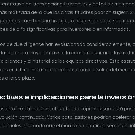
 cuantitativo de transacciones recientes y datos de mercad
más matizada de lo que las cifras titulares podrían sugerir. Si 
regados cuentan una historia, la dispersión entre segmento
es de alfa significativas para inversores bien informados.
itos de due diligence han evolucionado considerablemente, c
dando ahora mayor énfasis a la economía unitaria, las métri
e clientes y el historial de los equipos directivos. Este escrut
s en última instancia beneficioso para la salud del mercad
s a largo plazo.
tivas e implicaciones para la inversió
os próximos trimestres, el sector de capital riesgo está pos
olución continuada. Varios catalizadores podrían acelerar o r
 actuales, haciendo que el monitoreo continuo sea esencial