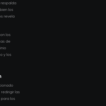
o respalda
bien los
s revela
on los
cas de
inio
o y los
n
icionado
edirigir las
 para los