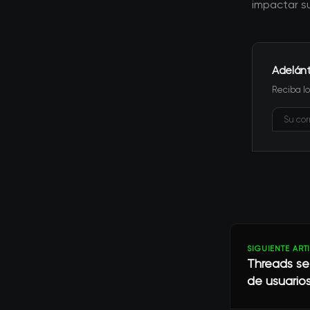
impactar su
Adelán
Reciba lo
SIGUIENTE ART
Threads se
de usuario