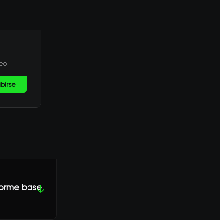
eo.
ibirse
norme base
↓