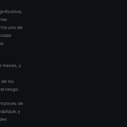
nificativa,
imer
enta uno de
ercado
us
e meses, y
 de los
l riesgo.
 matices de
aplique, y
ades