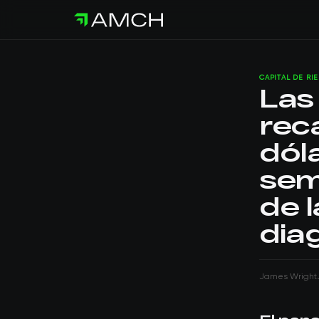
CAPITAL DE RI
Las
rec
dól
sem
de 
dia
James Wright