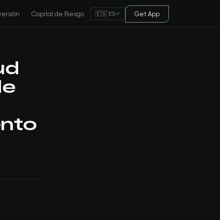
versión
Capital de Riesgo
Get App
🇪🇸 ES
ud
de
ento