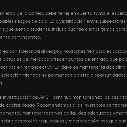
namiento de la cartera debe tener en cuenta tanto el escen
sibles riesgos de cola. La diversificación entre subsectores
ón sigue siendo prudente, incluso cuando ciertos temas pare
mente convincentes.
ores con tolerancia al riesgo y horizontes temporales apropi
s actuales del mercado ofrecen puntos de entrada que pod
activos en retrospectiva. La clave es mantener la disciplina 
de selección mientras se permanece abierto a oportunidades
s.
de investigación de AMCH continúa monitoreando los desarrol
e capital riesgo. Recomendamos a los inversores centrarse
ndamental, mantener reservas de liquidez adecuadas y man
 sobre desarrollos regulatorios y macroeconómicos que pu