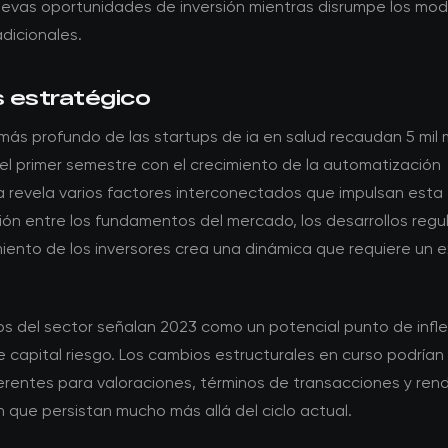
evas oportunidades de inversión mientras disrumpe los mod
dicionales.
s estratégico
 más profundo de las startups de ia en salud recaudan 5 mil 
el primer semestre con el crecimiento de la automatización
a revela varios factores interconectados que impulsan esta
ión entre los fundamentos del mercado, los desarrollos regul
ento de los inversores crea una dinámica que requiere un
os del sector señalan 2023 como un potencial punto de infle
e capital riesgo. Los cambios estructurales en curso podrían
erentes para valoraciones, términos de transacciones y ren
n que persistan mucho más allá del ciclo actual.