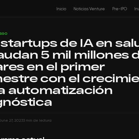
Inicio
Noticias Venture
Pre-IPO
In
ESGO
 startups de IA en sal
audan 5 mil millones 
ares en el primer
estre con el crecimi
la automatización
gnóstica
June 27, 2023
3 min de lectura