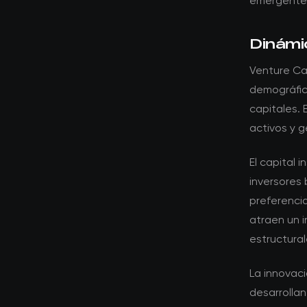
emergente
Dinámi
Venture Ca
demográfic
capitales.
activos y g
El capital 
inversores 
preferenci
atraen un 
estructural
La innovac
desarrollan