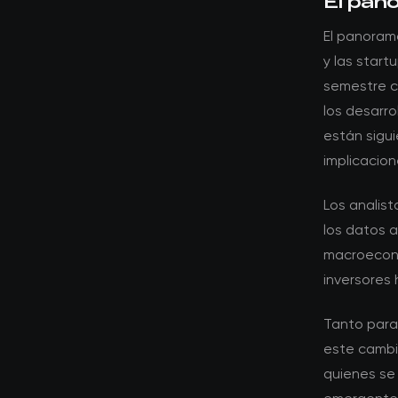
El pan
El panorama
y las start
semestre c
los desarr
están sigu
implicacio
Los analis
los datos 
macroeconó
inversores 
Tanto para
este cambio
quienes se