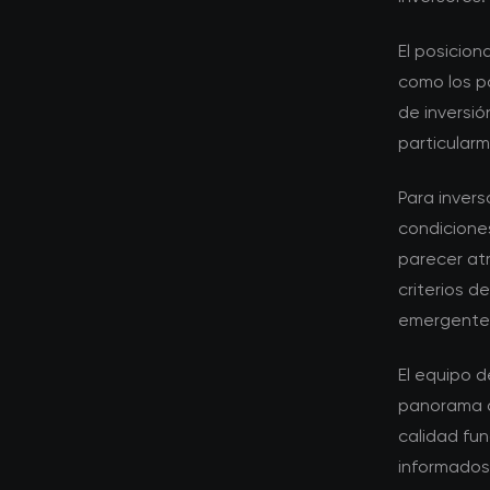
El posicio
como los po
de inversi
particular
Para invers
condicione
parecer atr
criterios 
emergente
El equipo 
panorama d
calidad fu
informados