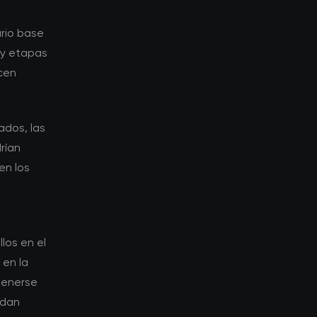
ario base
 y etapas
cen
ados, las
rían
en los
los en el
 en la
tenerse
edan