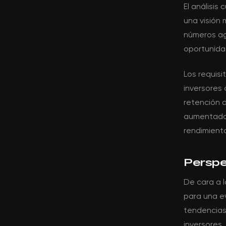
El análisis
una visión 
números ag
oportunidad
Los requis
inversores 
retención d
aumentado e
rendimiento
Perspec
De cara a l
para una ev
tendencias
inversores.