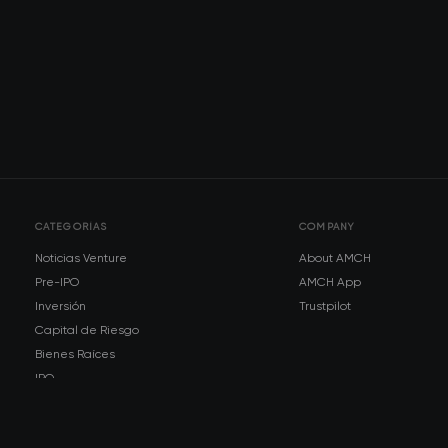
CATEGORÍAS
COMPANY
Noticias Venture
About AMCH
Pre-IPO
AMCH App
Inversión
Trustpilot
Capital de Riesgo
Bienes Raíces
IPO