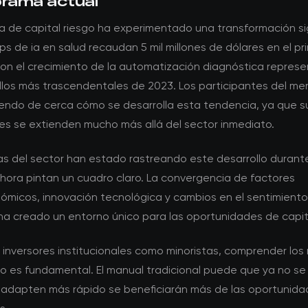
orama actual
 de capital riesgo ha experimentado una transformación sig
ups de ia en salud recaudan 5 mil millones de dólares en el pr
on el crecimiento de la automatización diagnóstica repres
ollos más trascendentales de 2023. Los participantes del m
iendo de cerca cómo se desarrolla esta tendencia, ya que s
nes se extienden mucho más allá del sector inmediato.
tas del sector han estado rastreando este desarrollo durant
ahora pintan un cuadro claro. La convergencia de factores
micos, innovación tecnológica y cambios en el sentimiento
ha creado un entorno único para las oportunidades de capita
 inversores institucionales como minoristas, comprender los
 es fundamental. El manual tradicional puede que ya no se 
 adapten más rápido se beneficiarán más de las oportunid