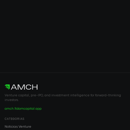
Venture capital, pre-IPO, and investment intelligence for forward-thinking
investors.
amch.ltd
amcapital.app
CATEGORÍAS
Noticias Venture